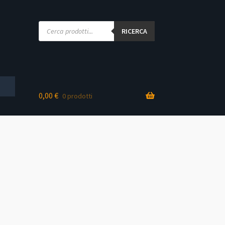
Products
search
RICERCA
0,00
€
0 prodotti