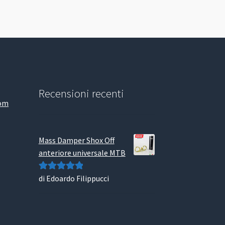
Recensioni recenti
com
Mass Damper Shox Off
anteriore universale MTB
di Edoardo Filippucci
Valutato
5
su
5