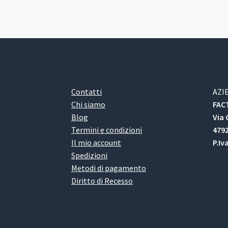
Contatti
AZI
Chi siamo
FACT
Blog
Via 
Termini e condizioni
4792
Il mio account
P.Iv
Spedizioni
Metodi di pagamento
Diritto di Recesso