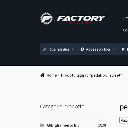
Vai
Vai
Il 
alla
al
navigazione
contenuto
Co
Ricambi Bici
Accessori bici
Home
Prodotti taggati “pedali bici street”
ped
Categorie prodotto
Abbigliamento bici
(310)