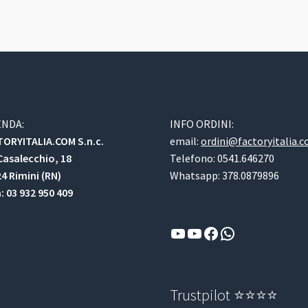
ENDA:
INFO ORDINI:
ORYITALIA.COM S.n.c.
email:
ordini@factoryitalia.
Casalecchio, 18
Telefono: 0541.646270
4 Rimini (RN)
Whatsapp: 378.0879896
a: 03 932 950 409
YouTube
YouTube
Facebook
WhatsApp
Trustpilot ⭐⭐⭐⭐