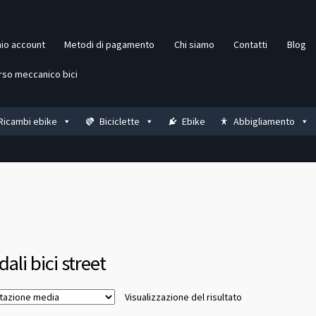
mio account
Metodi di pagamento
Chi siamo
Contatti
Blog
rso meccanico bici
Ricambi ebike
Biciclette
Ebike
Abbigliamento
ali bici street
Visualizzazione del risultato