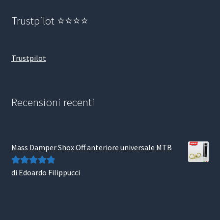
Trustpilot ⭐⭐⭐⭐
Trustpilot
Recensioni recenti
Mass Damper Shox Off anteriore universale MTB
di Edoardo Filippucci
Valutato
5
su
5