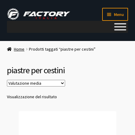
Vai
Vai
Menu
alla
al
navigazione
contenuto
Il mio account
Home
Prodotti taggati “piastre per cestini”
Metodi di pagamento
piastre per cestini
Chi siamo
Contatti
Visualizzazione del risultato
Blog
Corso meccanico bici