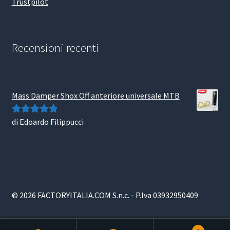
Trustpilot
Recensioni recenti
Mass Damper Shox Off anteriore universale MTB
di Edoardo Filippucci
Valutato
5
su
5
© 2026 FACTORYITALIA.COM S.n.c. - P.Iva 03932950409