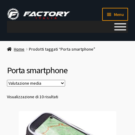
Vai
Vai
Menu
alla
al
navigazione
contenuto
Il mio account
Home
Prodotti taggati “Porta smartphone”
Metodi di pagamento
Porta smartphone
Chi siamo
Contatti
Valutazione
Visualizzazione di 10 risultati
media
Blog
Corso meccanico bici