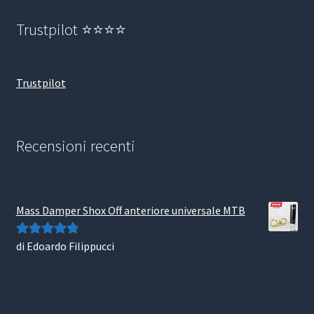
Trustpilot ⭐⭐⭐⭐
Trustpilot
Recensioni recenti
Mass Damper Shox Off anteriore universale MTB
di Edoardo Filippucci
Valutato
5
su
5