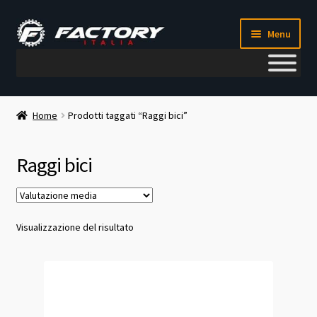
Vai
Vai
Menu
alla
al
navigazione
contenuto
Il mio account
Home
Prodotti taggati “Raggi bici”
Metodi di pagamento
Raggi bici
Chi siamo
Contatti
Visualizzazione del risultato
Blog
Corso meccanico bici