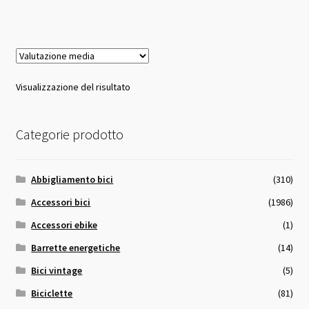
26,00 €.
25,00 €.
Visualizzazione del risultato
Categorie prodotto
Abbigliamento bici
(310)
Accessori bici
(1986)
Accessori ebike
(1)
Barrette energetiche
(14)
Bici vintage
(5)
Biciclette
(81)