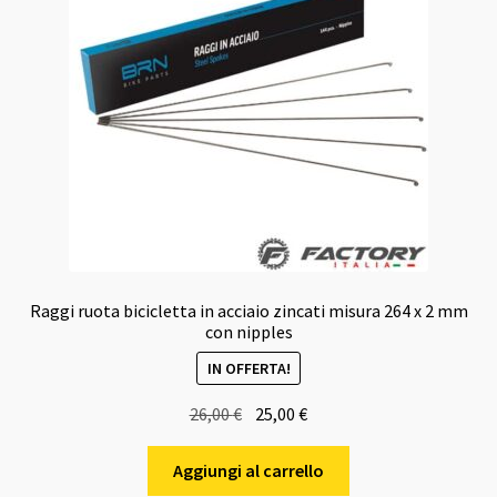
Raggi ruota bicicletta in acciaio zincati misura 264 x 2 mm
con nipples
IN OFFERTA!
Il
Il
26,00
€
25,00
€
prezzo
prezzo
originale
attuale
Aggiungi al carrello
era:
è: