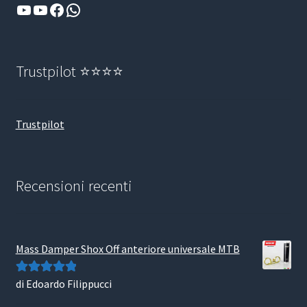
YouTube
YouTube
Facebook
WhatsApp
Trustpilot ⭐⭐⭐⭐
Trustpilot
Recensioni recenti
Mass Damper Shox Off anteriore universale MTB
di Edoardo Filippucci
Valutato
5
su
5