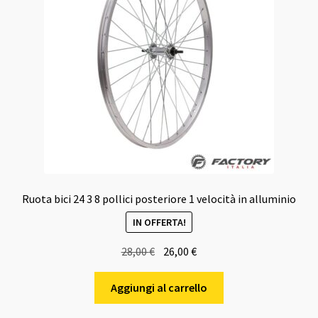
Ruota bici 24 3 8 pollici posteriore 1 velocità in alluminio
IN OFFERTA!
Il
Il
28,00
€
26,00
€
prezzo
prezzo
originale
attuale
Aggiungi al carrello
era:
è: