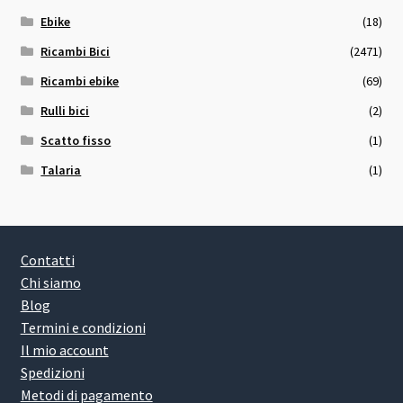
Ebike
(18)
Ricambi Bici
(2471)
Ricambi ebike
(69)
Rulli bici
(2)
Scatto fisso
(1)
Talaria
(1)
Contatti
Chi siamo
Blog
Termini e condizioni
Il mio account
Spedizioni
Metodi di pagamento