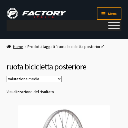
Vai
Vai
Menu
alla
al
navigazione
contenuto
Il mio account
Home
Prodotti taggati “ruota bicicletta posteriore”
Metodi di pagamento
ruota bicicletta posteriore
Chi siamo
Contatti
Visualizzazione del risultato
Blog
Corso meccanico bici