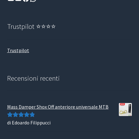
Trustpilot ⭐⭐⭐⭐
Trustpilot
Recensioni recenti
Mass Damper Shox Off anteriore universale MTB
di Edoardo Filippucci
Valutato
5
su
5