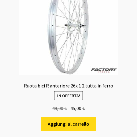
Ruota bici R anteriore 26x 1 2 tutta in ferro
IN OFFERTA!
Il
Il
49,00
€
45,00
€
prezzo
prezzo
originale
attuale
Aggiungi al carrello
era:
è: