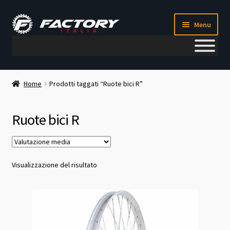
Vai
Vai
Menu
alla
al
navigazione
contenuto
Il mio account
Home
Prodotti taggati “Ruote bici R”
Metodi di pagamento
Ruote bici R
Chi siamo
Contatti
Visualizzazione del risultato
Blog
Corso meccanico bici