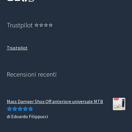
Trustpilot ⭐⭐⭐⭐
Trustpilot
Recensioni recenti
Mass Damper Shox Off anteriore universale MTB
di Edoardo Filippucci
Valutato
5
su
5