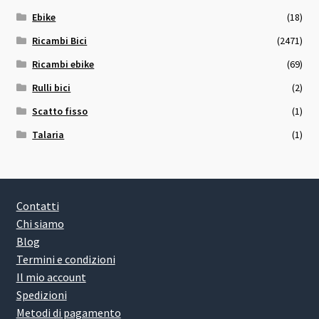
Ebike
(18)
Ricambi Bici
(2471)
Ricambi ebike
(69)
Rulli bici
(2)
Scatto fisso
(1)
Talaria
(1)
Contatti
Chi siamo
Blog
Termini e condizioni
Il mio account
Spedizioni
Metodi di pagamento