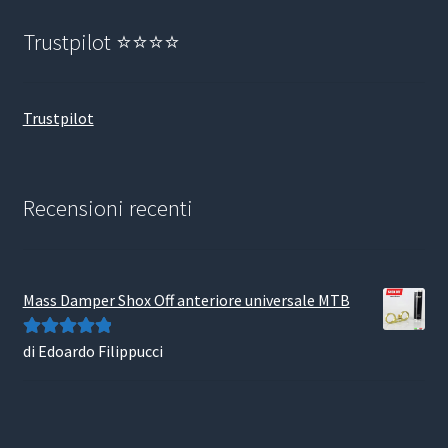
Trustpilot ⭐⭐⭐⭐
Trustpilot
Recensioni recenti
Mass Damper Shox Off anteriore universale MTB
di Edoardo Filippucci
Valutato
5
su
5