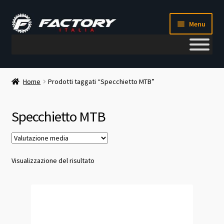
Vai
Vai
Menu
alla
al
navigazione
contenuto
Il mio account
Home
Prodotti taggati “Specchietto MTB”
Metodi di pagamento
Specchietto MTB
Chi siamo
Contatti
Visualizzazione del risultato
Blog
Corso meccanico bici