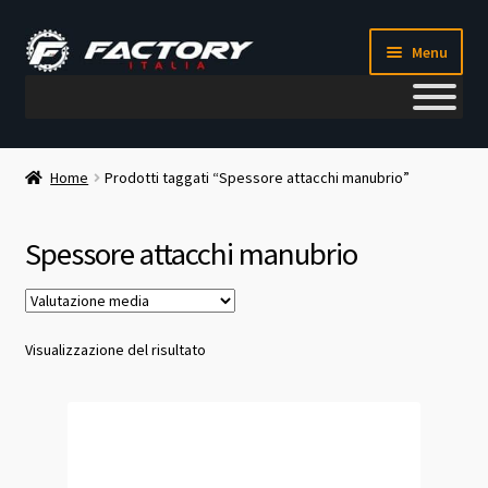
Vai
Vai
Menu
alla
al
navigazione
contenuto
Il mio account
Home
Prodotti taggati “Spessore attacchi manubrio”
Metodi di pagamento
Spessore attacchi manubrio
Chi siamo
Contatti
Visualizzazione del risultato
Blog
Corso meccanico bici