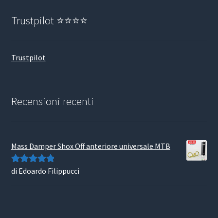
Trustpilot ⭐⭐⭐⭐
Trustpilot
Recensioni recenti
Mass Damper Shox Off anteriore universale MTB
di Edoardo Filippucci
Valutato
5
su
5