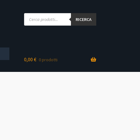
Products
search
RICERCA
0,00
€
0 prodotti