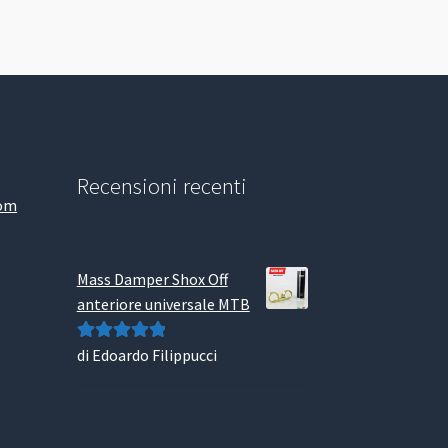
Recensioni recenti
com
Mass Damper Shox Off
anteriore universale MTB
di Edoardo Filippucci
Valutato
5
su
5