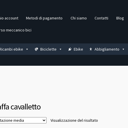
mio account
Metodi di pagamento
Chi siamo
Contatti
Blog
rso meccanico bici
Ricambi ebike
Biciclette
Ebike
Abbigliamento
ffa cavalletto
Visualizzazione del risultato