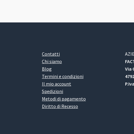
Contatti
AZI
Chi siamo
FACT
Blog
Via 
Termini e condizioni
4792
Il mio account
P.Iv
Spedizioni
Metodi di pagamento
Diritto di Recesso