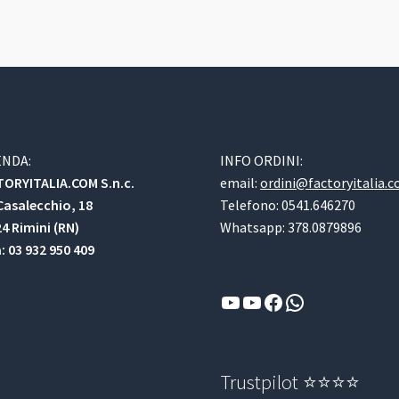
ENDA:
INFO ORDINI:
ORYITALIA.COM S.n.c.
email:
ordini@factoryitalia.
Casalecchio, 18
Telefono: 0541.646270
4 Rimini (RN)
Whatsapp: 378.0879896
a: 03 932 950 409
YouTube
YouTube
Facebook
WhatsApp
Trustpilot ⭐⭐⭐⭐