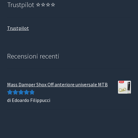
Trustpilot ⭐⭐⭐⭐
Trustpilot
Recensioni recenti
Mass Damper Shox Off anteriore universale MTB
di Edoardo Filippucci
Valutato
5
su
5