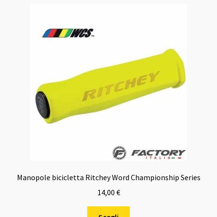
Manopole bicicletta Ritchey Word Championship Series
14,00
€
Questo
Scegli