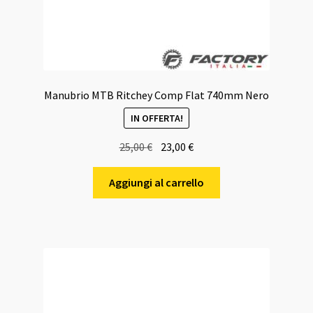
Manubrio MTB Ritchey Comp Flat 740mm Nero
IN OFFERTA!
Il
Il
25,00
€
23,00
€
prezzo
prezzo
originale
attuale
Aggiungi al carrello
era:
è:
25,00 €.
23,00 €.