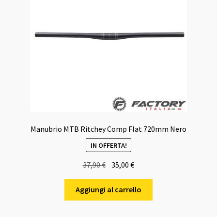
Manubrio MTB Ritchey Comp Flat 720mm Nero
IN OFFERTA!
Il
Il
37,90
€
35,00
€
prezzo
prezzo
originale
attuale
Aggiungi al carrello
era:
è:
37,90 €.
35,00 €.