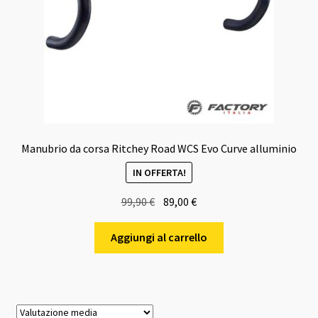
Manubrio da corsa Ritchey Road WCS Evo Curve alluminio
IN OFFERTA!
Il
Il
99,90
€
89,00
€
prezzo
prezzo
originale
attuale
Aggiungi al carrello
era:
è:
99,90 €.
89,00 €.