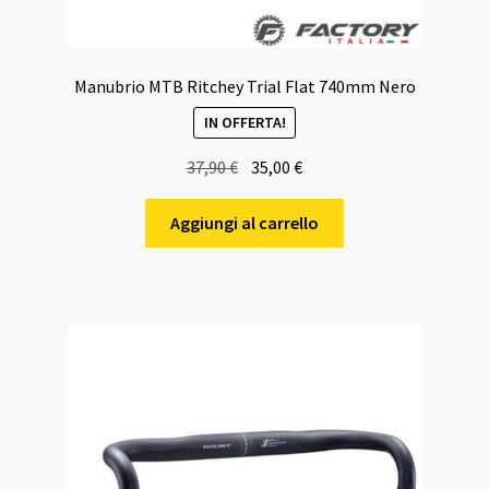
Manubrio MTB Ritchey Trial Flat 740mm Nero
IN OFFERTA!
Il
Il
37,90
€
35,00
€
prezzo
prezzo
originale
attuale
Aggiungi al carrello
era:
è:
37,90 €.
35,00 €.