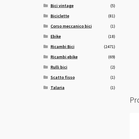
Bici vintage
(5)
Biciclette
(81)
Corso meccanico bici
(1)
Ebike
(18)
Ricambi Bici
(2471)
Ricambi ebike
(69)
Rulli bici
(2)
Scatto fisso
(1)
Talaria
(1)
Pro