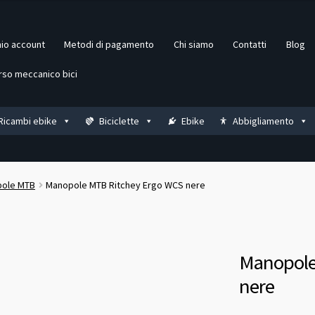
mio account
Metodi di pagamento
Chi siamo
Contatti
Blog
rso meccanico bici
Ricambi ebike
Biciclette
Ebike
Abbigliamento
ole MTB
Manopole MTB Ritchey Ergo WCS nere
Manopole
nere