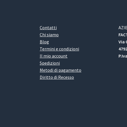
Contatti
AZI
Chi siamo
FACT
Blog
Via 
Termini e condizioni
4792
Il mio account
P.Iv
Spedizioni
Metodi di pagamento
Diritto di Recesso