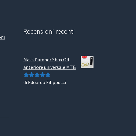
Recensioni recenti
com
Mass Damper Shox Off
anteriore universale MTB
di Edoardo Filippucci
Valutato
5
su
5