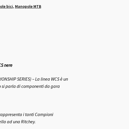
le bici
,
Manopole MTB
CS nere
NSHIP SERIES) – La linea WCS è un
 si parla di componenti da gara
rappresenta i tanti Campioni
ella ad una Ritchey.