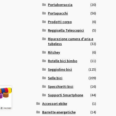
Portaborraccia
(20)
Portapacchi
(56)
Prodotti corpo
(6)
Reggisella Telescopici
(5)
Riparazione camera d'aria e
tubeless
(32)
Ritchey
(6)
Rotelle bici bimbo
(11)
Seggiolino bici
(125)
Selle bici
(209)
Specchietti bici
(16)
Supporti Smartphone
(44)
Accessori ebike
(1)
Barrette energetiche
(14)