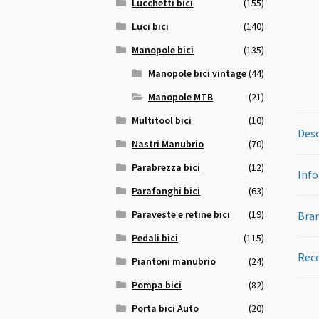
Lucchetti bici
(155)
Luci bici
(140)
Manopole bici
(135)
Manopole bici vintage
(44)
Manopole MTB
(21)
Multitool bici
(10)
Desc
Nastri Manubrio
(70)
Parabrezza bici
(12)
Info
Parafanghi bici
(63)
Paraveste e retine bici
(19)
Bra
Pedali bici
(115)
Rece
Piantoni manubrio
(24)
Pompa bici
(82)
Porta bici Auto
(20)