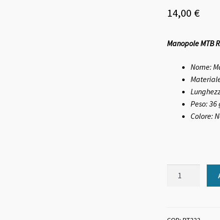
14,00
€
Manopole MTB Ri
Nome: M
Material
Lunghez
Peso:
36 
Colore:
N
Manopole
MTB
Ritchey
Ergo
WCS
COD:
RT222