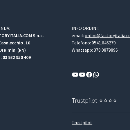
ENDA:
INFO ORDINI:
ORYITALIA.COM S.n.c.
email:
ordini@factoryitalia.
Casalecchio, 18
Telefono: 0541.646270
4 Rimini (RN)
Whatsapp: 378.0879896
a: 03 932 950 409
YouTube
YouTube
Facebook
WhatsApp
Trustpilot ⭐⭐⭐⭐
Trustpilot