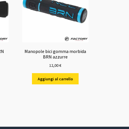
RN
Manopole bici gomma morbida
BRN azzurre
12,00
€
Aggiungi al carrello