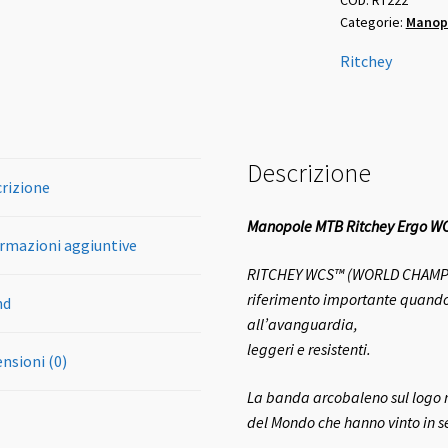
Categorie:
Manopo
nere
quantità
Ritchey
Descrizione
rizione
Manopole MTB Ritchey Ergo W
rmazioni aggiuntive
RITCHEY WCS™ (WORLD CHAMPIO
riferimento importante quando
nd
all’avanguardia,
leggeri e resistenti.
nsioni (0)
La banda arcobaleno sul logo 
del Mondo che hanno vinto in s