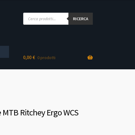
Products
search
RICERCA
0,00
€
0 prodotti
 MTB Ritchey Ergo WCS