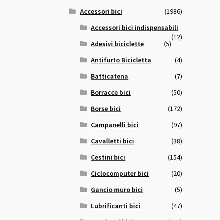
Accessori bici
(1986)
Accessori bici indispensabili
(12)
Adesivi biciclette
(5)
Antifurto Bicicletta
(4)
Batticatena
(7)
Borracce bici
(50)
Borse bici
(172)
Campanelli bici
(97)
Cavalletti bici
(38)
Cestini bici
(154)
Ciclocomputer bici
(20)
Gancio muro bici
(5)
Lubrificanti bici
(47)