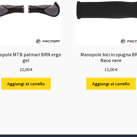
opole MTB palmari BRN ergo
Manopole bici in spugna B
gel
Neos nere
22,00
€
12,00
€
Aggiungi al carrello
Aggiungi al carrello