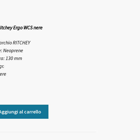
tchey Ergo WCS nere
archio
RITCHEY
e:
Neoprene
za:
130 mm
gr.
ere
Aggiungi al carrello