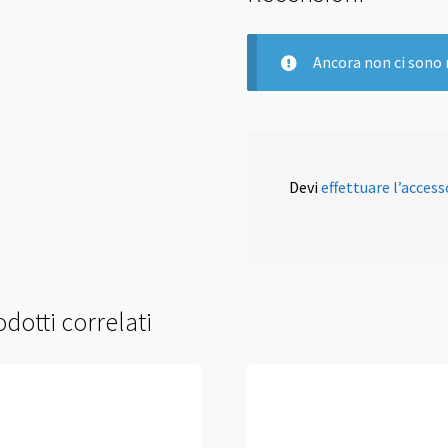
Ancora non ci sono 
Devi
effettuare l’access
dotti correlati