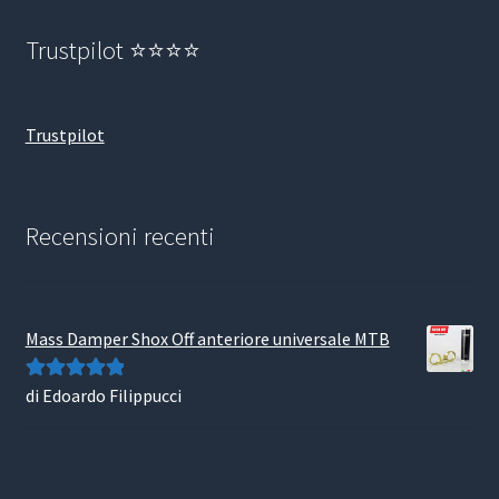
Trustpilot ⭐⭐⭐⭐
Trustpilot
Recensioni recenti
Mass Damper Shox Off anteriore universale MTB
di Edoardo Filippucci
Valutato
5
su
5