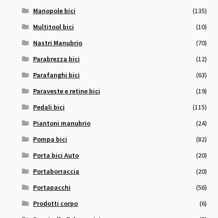
Manopole bici
(135)
Multitool bici
(10)
Nastri Manubrio
(70)
Parabrezza bici
(12)
Parafanghi bici
(63)
Paraveste e retine bici
(19)
Pedali bici
(115)
Piantoni manubrio
(24)
Pompa bici
(82)
Porta bici Auto
(20)
Portaborraccia
(20)
Portapacchi
(56)
Prodotti corpo
(6)