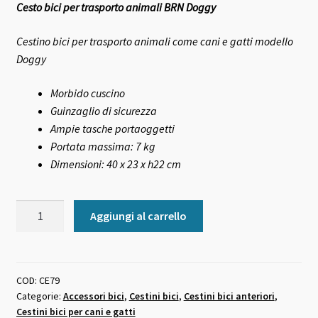
Cesto bici per trasporto animali BRN Doggy
originale
attuale
era:
è:
Cestino bici per trasporto animali come cani e gatti modello
Doggy
65,00 €.
62,00 €.
Morbido cuscino
Guinzaglio di sicurezza
Ampie tasche portaoggetti
Portata massima: 7 kg
Dimensioni: 40 x 23 x h22 cm
Cesto
Aggiungi al carrello
bici
per
trasporto
animali
COD:
CE79
Categorie:
Accessori bici
,
Cestini bici
,
Cestini bici anteriori
,
BRN
Cestini bici per cani e gatti
Doggy