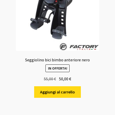
Seggiolino bici bimbo anteriore nero
IN OFFERTA!
Il
Il
55,00
€
50,00
€
prezzo
prezzo
originale
attuale
Aggiungi al carrello
era:
è:
55,00 €.
50,00 €.