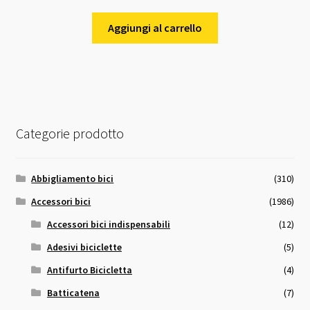
prezzo
prezzo
originale
attuale
Aggiungi al carrello
era:
è:
69,00 €.
65,00 €.
Categorie prodotto
Abbigliamento bici
(310)
Accessori bici
(1986)
Accessori bici indispensabili
(12)
Adesivi biciclette
(5)
Antifurto Bicicletta
(4)
Batticatena
(7)