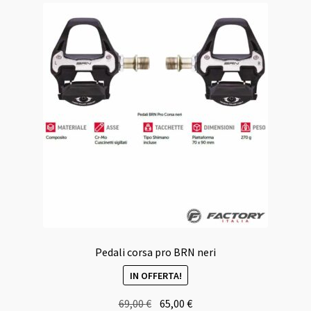
Pedali corsa pro BRN neri
IN OFFERTA!
Il
Il
69,00
€
65,00
€