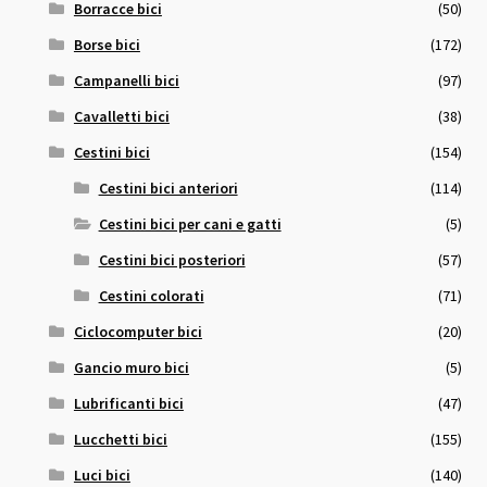
Borracce bici
(50)
Borse bici
(172)
Campanelli bici
(97)
Cavalletti bici
(38)
Cestini bici
(154)
Cestini bici anteriori
(114)
Cestini bici per cani e gatti
(5)
Cestini bici posteriori
(57)
Cestini colorati
(71)
Ciclocomputer bici
(20)
Gancio muro bici
(5)
Lubrificanti bici
(47)
Lucchetti bici
(155)
Luci bici
(140)