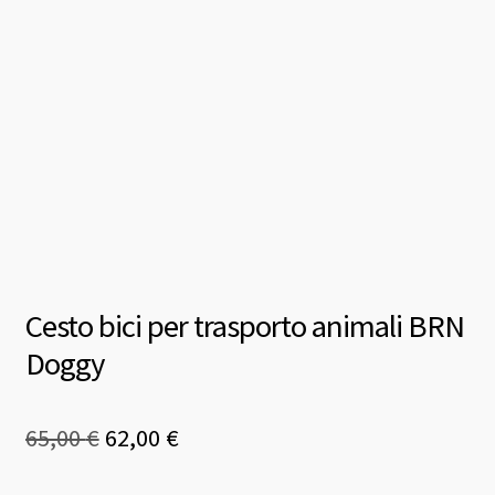
Cesto bici per trasporto animali BRN
Doggy
Il
Il
65,00
€
62,00
€
prezzo
prezzo