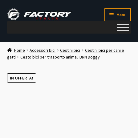
Vai
Vai
Menu
alla
al
navigazione
contenuto
Il mio account
Home
Accessori bici
Cestini bici
Cestini bici per cani e
gatti
Cesto bici per trasporto animali BRN Doggy
Metodi di pagamento
Chi siamo
IN OFFERTA!
Contatti
Blog
Corso meccanico bici