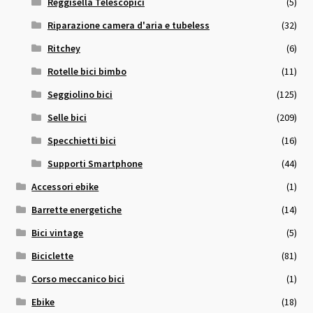
Reggisella Telescopici
(5)
Riparazione camera d'aria e tubeless
(32)
Ritchey
(6)
Rotelle bici bimbo
(11)
Seggiolino bici
(125)
Selle bici
(209)
Specchietti bici
(16)
Supporti Smartphone
(44)
Accessori ebike
(1)
Barrette energetiche
(14)
Bici vintage
(5)
Biciclette
(81)
Corso meccanico bici
(1)
Ebike
(18)