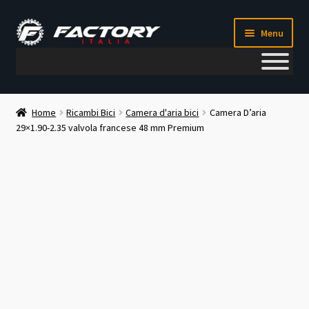
Vai
Vai
Menu
alla
al
navigazione
contenuto
Il mio account
Home
Ricambi Bici
Camera d'aria bici
Camera D’aria
29×1.90-2.35 valvola francese 48 mm Premium
Metodi di pagamento
Chi siamo
Contatti
Blog
Corso meccanico bici