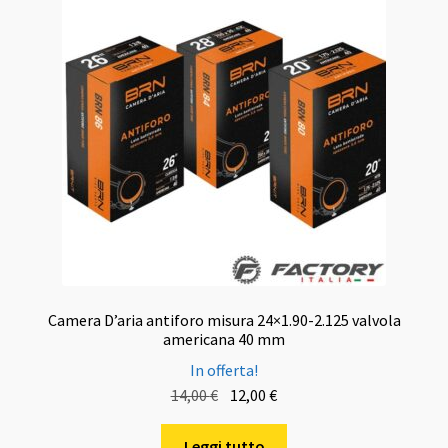
Camera D’aria antiforo misura 24×1.90-2.125 valvola
americana 40 mm
In offerta!
Il
Il
14,00
€
12,00
€
prezzo
prezzo
originale
attuale
Leggi tutto