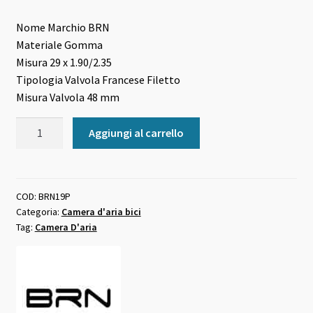
Nome Marchio
BRN
Materiale
Gomma
Misura
29 x 1.90/2.35
Tipologia Valvola
Francese Filetto
Misura Valvola
48 mm
Camera
Aggiungi al carrello
D'aria
29x1.90-
2.35
valvola
COD:
BRN19P
Categoria:
Camera d'aria bici
francese
Tag:
Camera D'aria
48
mm
Premium
quantità