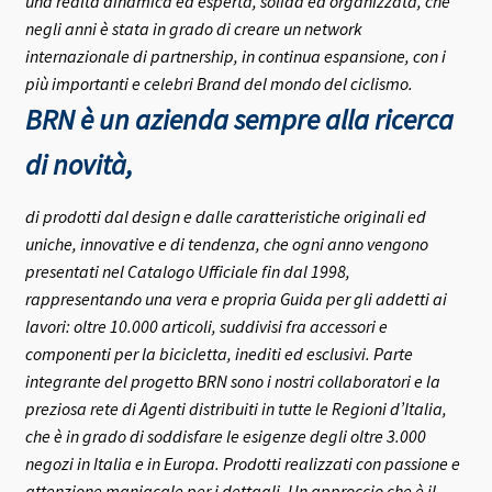
una realtà dinamica ed esperta, solida ed organizzata, che
negli anni è stata in grado di creare un network
internazionale di partnership, in continua espansione, con i
più importanti e celebri Brand del mondo del ciclismo.
BRN è un azienda sempre alla ricerca
di novità,
di prodotti dal design e dalle caratteristiche originali ed
uniche, innovative e di tendenza, che ogni anno vengono
presentati nel Catalogo Ufficiale fin dal 1998,
rappresentando una vera e propria Guida per gli addetti ai
lavori: oltre 10.000 articoli, suddivisi fra accessori e
componenti per la bicicletta, inediti ed esclusivi.
Parte
integrante del progetto BRN sono i nostri collaboratori e la
preziosa rete di Agenti distribuiti in tutte le Regioni d’Italia,
che è in grado di soddisfare le esigenze degli oltre 3.000
negozi in Italia e in Europa.
Prodotti realizzati con passione e
attenzione maniacale per i dettagli. Un approccio che è il