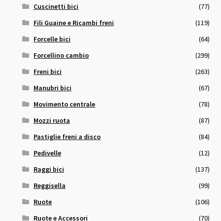
Cuscinetti bici
(77)
Fili Guaine e Ricambi freni
(119)
Forcelle bici
(64)
Forcellino cambio
(299)
Freni bici
(263)
Manubri bici
(67)
Movimento centrale
(78)
Mozzi ruota
(87)
Pastiglie freni a disco
(84)
Pedivelle
(12)
Raggi bici
(137)
Reggisella
(99)
Ruote
(106)
Ruote e Accessori
(70)