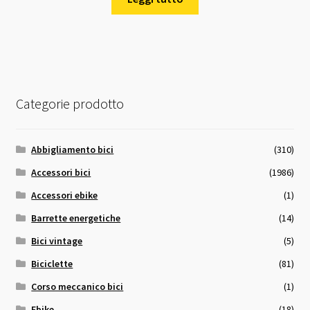
era:
è:
14,00 €.
12,00 €.
Categorie prodotto
Abbigliamento bici
(310)
Accessori bici
(1986)
Accessori ebike
(1)
Barrette energetiche
(14)
Bici vintage
(5)
Biciclette
(81)
Corso meccanico bici
(1)
Ebike
(18)