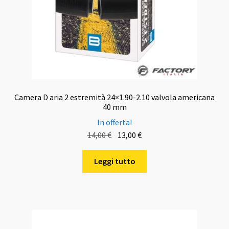
Camera D aria 2 estremità 24×1.90-2.10 valvola americana
40 mm
In offerta!
Il
Il
14,00
€
13,00
€
prezzo
prezzo
originale
attuale
Leggi tutto
era:
è:
14,00 €.
13,00 €.