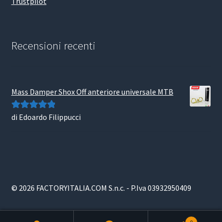
Trustpilot
Recensioni recenti
Mass Damper Shox Off anteriore universale MTB
di Edoardo Filippucci
Valutato
5
su
5
© 2026 FACTORYITALIA.COM S.n.c. - P.Iva 03932950409