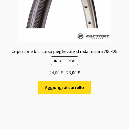
Copertone bici corsa pieghevole strada misura 700×25
IN OFFERTA!
Il
Il
24,00
€
23,00
€
prezzo
prezzo
originale
attuale
Aggiungi al carrello
era:
è:
24,00 €.
23,00 €.