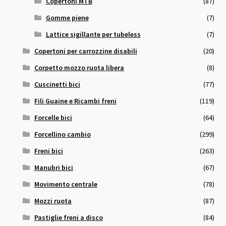
Copertoni MTB
(87)
Gomme piene
(7)
Lattice sigillante per tubeless
(7)
Copertoni per carrozzine disabili
(20)
Corpetto mozzo ruota libera
(8)
Cuscinetti bici
(77)
Fili Guaine e Ricambi freni
(119)
Forcelle bici
(64)
Forcellino cambio
(299)
Freni bici
(263)
Manubri bici
(67)
Movimento centrale
(78)
Mozzi ruota
(87)
Pastiglie freni a disco
(84)