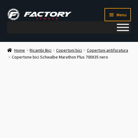
Vai
Vai
Menu
alla
al
navigazione
contenuto
Il mio account
Home
Ricambi Bici
Copertoni bici
Copertoni antiforatura
Copertone bici Schwalbe Marathon Plus 700X35 nero
Metodi di pagamento
Chi siamo
Contatti
Blog
Corso meccanico bici