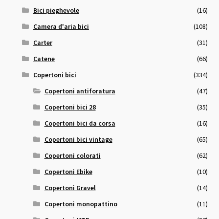
Bici pieghevole
(16)
Camera d'aria bici
(108)
Carter
(31)
Catene
(66)
Copertoni bici
(334)
Copertoni antiforatura
(47)
Copertoni bici 28
(35)
Copertoni bici da corsa
(16)
Copertoni bici vintage
(65)
Copertoni colorati
(62)
Copertoni Ebike
(10)
Copertoni Gravel
(14)
Copertoni monopattino
(11)