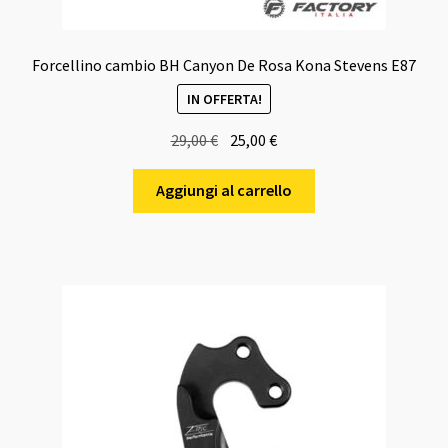
Forcellino cambio BH Canyon De Rosa Kona Stevens E87
IN OFFERTA!
Il
Il
29,00
€
25,00
€
prezzo
prezzo
originale
attuale
Aggiungi al carrello
era:
è:
29,00 €.
25,00 €.