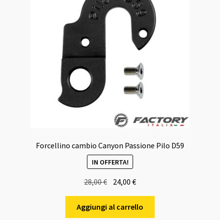
Forcellino cambio Canyon Passione Pilo D59
IN OFFERTA!
Il
Il
28,00
€
24,00
€
prezzo
prezzo
originale
attuale
Aggiungi al carrello
era:
è: