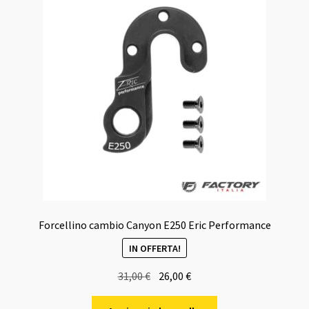
Forcellino cambio Canyon E250 Eric Performance
IN OFFERTA!
Il
Il
31,00
€
26,00
€
prezzo
prezzo