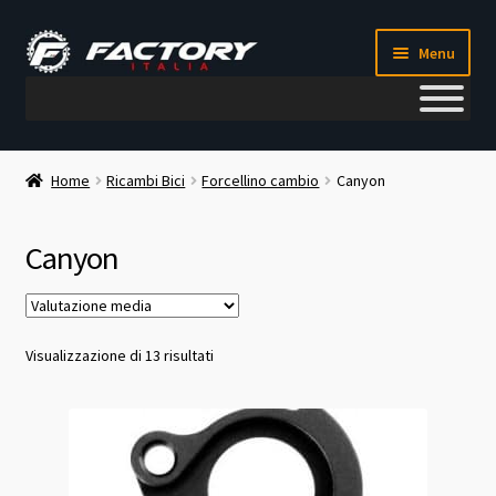
Vai
Vai
Menu
alla
al
navigazione
contenuto
Il mio account
Home
Ricambi Bici
Forcellino cambio
Canyon
Metodi di pagamento
Canyon
Chi siamo
Contatti
Valutazione
Visualizzazione di 13 risultati
media
Blog
Corso meccanico bici