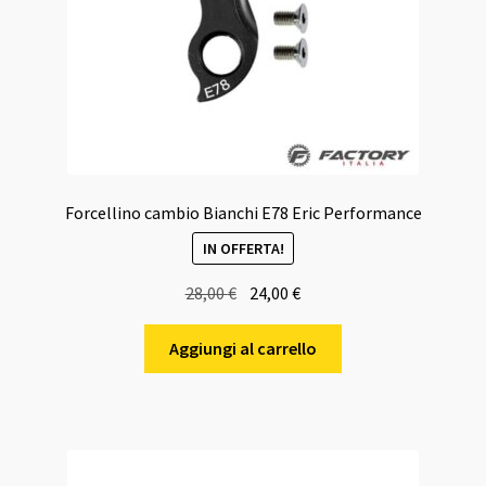
Forcellino cambio Bianchi E78 Eric Performance
IN OFFERTA!
Il
Il
28,00
€
24,00
€
prezzo
prezzo
originale
attuale
Aggiungi al carrello
era:
è:
28,00 €.
24,00 €.