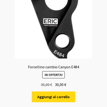
Forcellino cambio Canyon E484
IN OFFERTA!
Il
Il
35,00
€
30,00
€
prezzo
prezzo
originale
attuale
Aggiungi al carrello
era:
è: