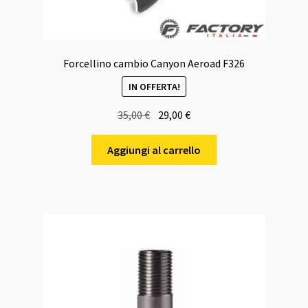
Forcellino cambio Canyon Aeroad F326
IN OFFERTA!
Il
Il
35,00
€
29,00
€
prezzo
prezzo
originale
attuale
Aggiungi al carrello
era:
è:
35,00 €.
29,00 €.