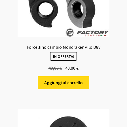
Forcellino cambio Mondraker Pilo D88
IN OFFERTA!
Il
Il
49,00
€
40,00
€
prezzo
prezzo
originale
attuale
Aggiungi al carrello
era:
è:
49,00 €.
40,00 €.