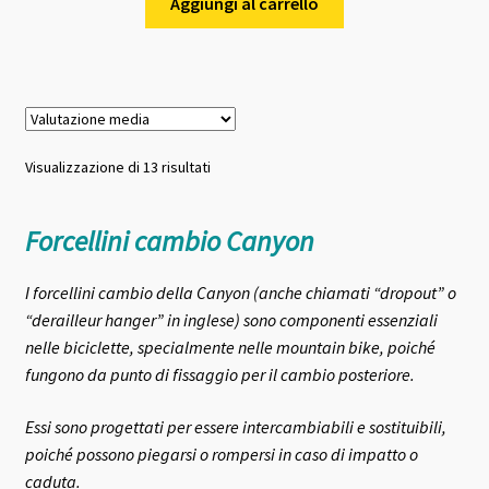
originale
attuale
Aggiungi al carrello
era:
è:
31,00 €.
26,00 €.
Valutazione
Visualizzazione di 13 risultati
media
Forcellini cambio Canyon
I forcellini cambio della Canyon (anche chiamati “dropout” o
“derailleur hanger” in inglese) sono componenti essenziali
nelle biciclette, specialmente nelle mountain bike, poiché
fungono da punto di fissaggio per il cambio posteriore.
Essi sono progettati per essere intercambiabili e sostituibili,
poiché possono piegarsi o rompersi in caso di impatto o
caduta.