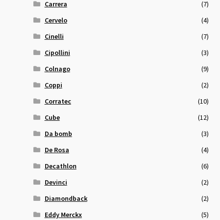
Carrera
(7)
Cervelo
(4)
Cinelli
(7)
Cipollini
(3)
Colnago
(9)
Coppi
(2)
Corratec
(10)
Cube
(12)
Da bomb
(3)
De Rosa
(4)
Decathlon
(6)
Devinci
(2)
Diamondback
(2)
Eddy Merckx
(5)