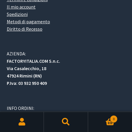
Il mio account
Spedizioni
Metodi di pagamento
Diritto di Recesso
AZIENDA:
FACTORYITALIA.COM S.n.c.
Via Casalecchio, 18
47924 Rimini (RN)
P.Iva: 03 932 950 409
INFO ORDINI:
email:
ordini@factoryitalia.com
0
Telefono: 0541.646270
Products
Whatsapp: 378.0879896
search
RICERCA