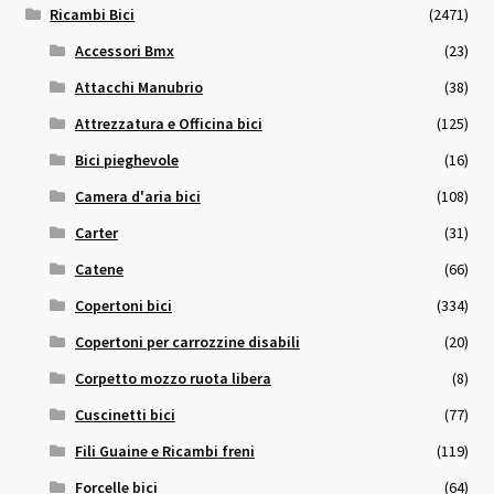
Ricambi Bici
(2471)
Accessori Bmx
(23)
Attacchi Manubrio
(38)
Attrezzatura e Officina bici
(125)
Bici pieghevole
(16)
Camera d'aria bici
(108)
Carter
(31)
Catene
(66)
Copertoni bici
(334)
Copertoni per carrozzine disabili
(20)
Corpetto mozzo ruota libera
(8)
Cuscinetti bici
(77)
Fili Guaine e Ricambi freni
(119)
Forcelle bici
(64)