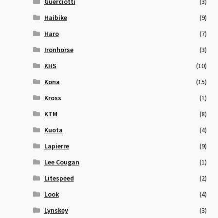
Guerciotti
(3)
Haibike
(9)
Haro
(7)
Ironhorse
(3)
KHS
(10)
Kona
(15)
Kross
(1)
KTM
(8)
Kuota
(4)
Lapierre
(9)
Lee Cougan
(1)
Litespeed
(2)
Look
(4)
Lynskey
(3)