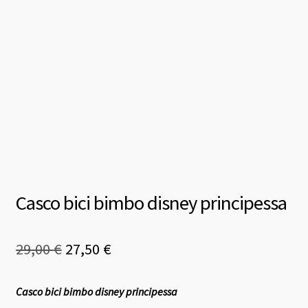
Casco bici bimbo disney principessa
Il
Il
29,00
€
27,50
€
prezzo
prezzo
Casco bici bimbo disney principessa
originale
attuale