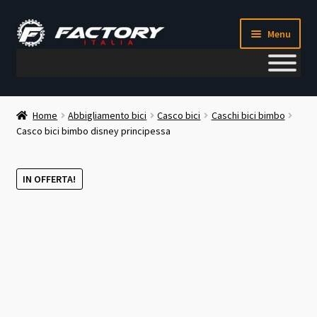
Vai
Vai
Menu
alla
al
navigazione
contenuto
Il mio account
Home
Abbigliamento bici
Casco bici
Caschi bici bimbo
Casco bici bimbo disney principessa
Metodi di pagamento
Chi siamo
IN OFFERTA!
Contatti
Blog
Corso meccanico bici