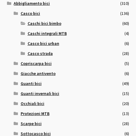
Abbigliamento bici
(310)
Casco bici
(136)
Caschi bici bimbo
(60)
Caschi integrali MTB
(4)
Casco bici urban
(6)
Casco strada
(28)
Copriscarpa bici
(5)
Giacche antivento
(6)
Guanti bici
(49)
Guanti invernali bici
(15)
Occhiali bici
(20)
Protezioni MTB
(13)
Scarpe bici
(28)
Sottocasco bici
(6)