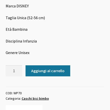
era:
è:
Marca DISNEY
29,00 €.
27,50 €.
Taglia Unica (52-56 cm)
Età Bambina
Disciplina Infanzia
Genere Unisex
Casco
Aggiungi al carrello
bici
bimbo
disney
principessa
COD:
WP70
Categoria:
Caschi bici bimbo
quantità