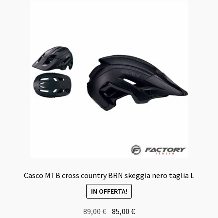
Casco MTB cross country BRN skeggia nero taglia L
IN OFFERTA!
Il
Il
89,00
€
85,00
€