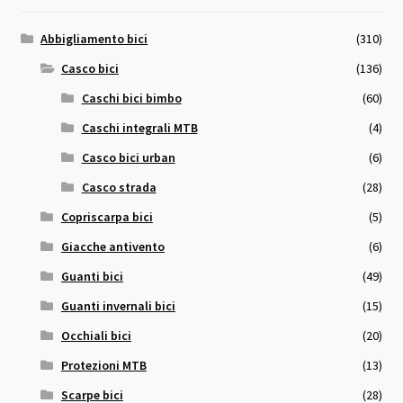
Abbigliamento bici
(310)
Casco bici
(136)
Caschi bici bimbo
(60)
Caschi integrali MTB
(4)
Casco bici urban
(6)
Casco strada
(28)
Copriscarpa bici
(5)
Giacche antivento
(6)
Guanti bici
(49)
Guanti invernali bici
(15)
Occhiali bici
(20)
Protezioni MTB
(13)
Scarpe bici
(28)