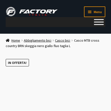
Vai
Vai
Menu
alla
al
navigazione
contenuto
Il mio account
Home
Abbigliamento bici
Casco bici
Casco MTB cross
country BRN skeggia nero giallo fluo taglia L
Metodi di pagamento
Chi siamo
IN OFFERTA!
Contatti
Blog
Corso meccanico bici