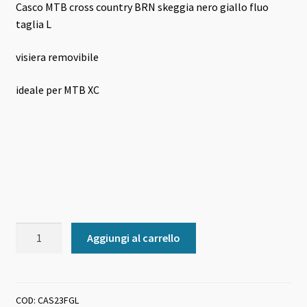
Casco MTB cross country BRN skeggia nero giallo fluo
originale
attuale
taglia L
era:
è:
visiera removibile
89,00 €.
85,00 €.
ideale per MTB XC
Casco
Aggiungi al carrello
MTB
cross
country
BRN
COD:
CAS23FGL