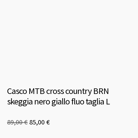
Casco MTB cross country BRN
skeggia nero giallo fluo taglia L
Il
Il
89,00
€
85,00
€
prezzo
prezzo