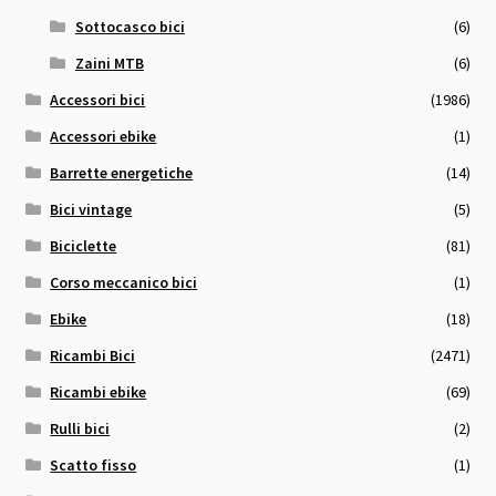
Sottocasco bici
(6)
Zaini MTB
(6)
Accessori bici
(1986)
Accessori ebike
(1)
Barrette energetiche
(14)
Bici vintage
(5)
Biciclette
(81)
Corso meccanico bici
(1)
Ebike
(18)
Ricambi Bici
(2471)
Ricambi ebike
(69)
Rulli bici
(2)
Scatto fisso
(1)