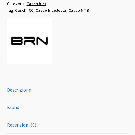
Categoria:
Casco bici
skeggia
Tag:
Caschi XC
,
Casco bicicletta
,
Casco MTB
nero
giallo
fluo
taglia
L
quantità
Descrizione
Brand
Recensioni (0)