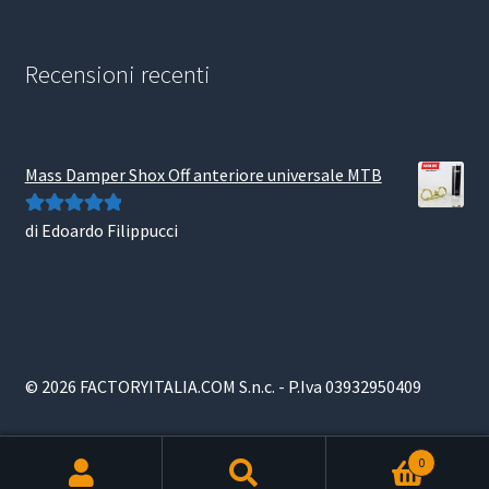
Recensioni recenti
Mass Damper Shox Off anteriore universale MTB
di Edoardo Filippucci
Valutato
5
su
5
© 2026 FACTORYITALIA.COM S.n.c. - P.Iva 03932950409
0