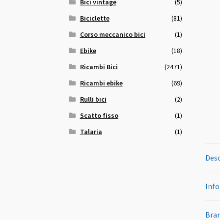
Bici vintage
(5)
Biciclette
(81)
Corso meccanico bici
(1)
Ebike
(18)
Ricambi Bici
(2471)
Ricambi ebike
(69)
Rulli bici
(2)
Scatto fisso
(1)
Talaria
(1)
Desc
Info
Bra