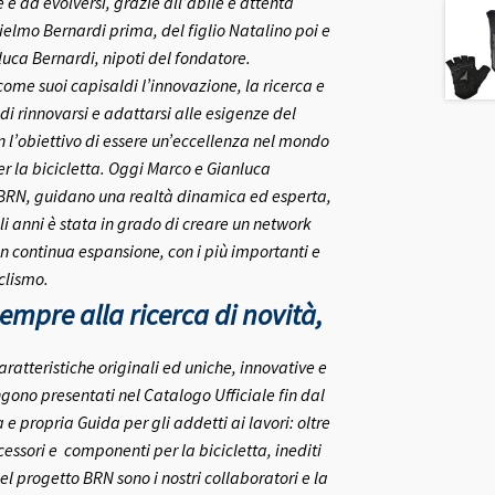
e ad evolversi, grazie all’abile e attenta
ielmo Bernardi prima, del figlio Natalino poi e
nluca Bernardi, nipoti del fondatore.
me suoi capisaldi l’innovazione, la ricerca e
 di rinnovarsi e adattarsi alle esigenze del
on l’obiettivo di essere un’eccellenza nel mondo
r la bicicletta.
Oggi Marco e Gianluca
 BRN, guidano una realtà dinamica ed esperta,
i anni è stata in grado di creare un network
in continua espansione, con i più importanti e
clismo.
mpre alla ricerca di novità,
aratteristiche originali ed uniche, innovative e
gono presentati nel Catalogo Ufficiale fin dal
 propria Guida per gli addetti ai lavori: oltre
ccessori e componenti per la bicicletta, inediti
el progetto BRN sono i nostri collaboratori e la