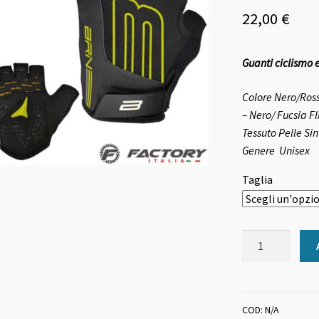
22,00
€
Guanti ciclismo e
Colore
Nero/Rosso
– Nero/ Fucsia F
Tessuto
Pelle Sin
Genere
Unisex
Taglia
Guanti
ciclismo
estivi
BRN
Gel
COD:
N/A