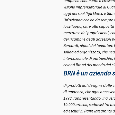
tempo ha continuato a crescere 
visione imprenditoriale di Gugl
oggi dei suoi figli Marco e Gia
Un’azienda che ha da sempre co
lo sviluppo, oltre alla capacità
mercato e dei propri clienti, c
dei ricambi e degli accessori pe
Bernardi, nipoti del fondatore
solida ed organizzata, che negl
internazionale di partnership, 
celebri Brand del mondo del ci
BRN è un azienda se
di prodotti dal design e dalle c
di tendenza, che ogni anno ven
1998, rappresentando una vera e
10.000 articoli, suddivisi fra a
ed esclusivi.
Parte integrante d