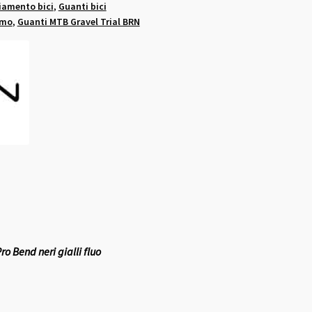
iamento bici
,
Guanti bici
smo
,
Guanti MTB Gravel Trial BRN
ro Bend neri gialli fluo