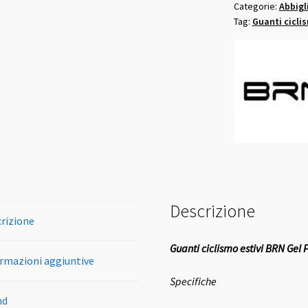
Categorie:
Abbigl
Pro
Tag:
Guanti cicli
Bend
neri
gialli
fluo
quantità
Descrizione
rizione
Guanti ciclismo estivi BRN Gel P
rmazioni aggiuntive
Specifiche
nd