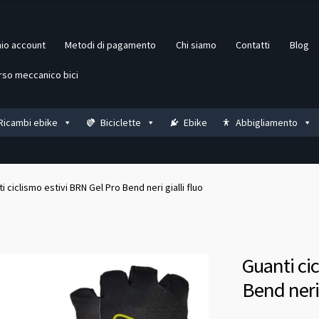
mio account
Metodi di pagamento
Chi siamo
Contatti
Blog
rso meccanico bici
Ricambi ebike
Biciclette
Ebike
Abbigliamento
i ciclismo estivi BRN Gel Pro Bend neri gialli fluo
Guanti ci
Bend neri 