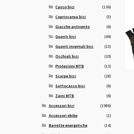
Casco bici
(136)
Copriscarpa bici
(5)
Giacche antivento
(6)
Guanti bici
(49)
Guanti invernali bici
(15)
Occhiali bici
(20)
Protezioni MTB
(13)
Scarpe bici
(28)
Sottocasco bici
(6)
Zaini MTB
(6)
Accessori bici
(1986)
Accessori ebike
(1)
Barrette energetiche
(14)