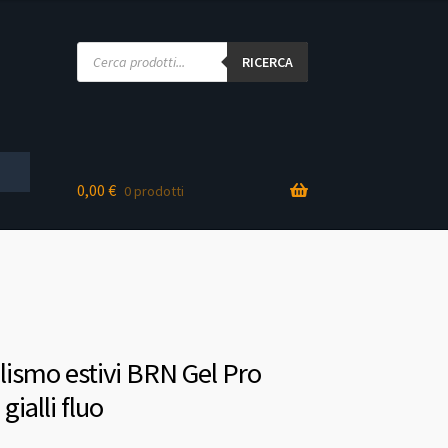
Products
search
RICERCA
0,00
€
0 prodotti
clismo estivi BRN Gel Pro
gialli fluo