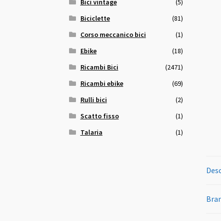
Bici vintage
(5)
Biciclette
(81)
Corso meccanico bici
(1)
Ebike
(18)
Ricambi Bici
(2471)
Ricambi ebike
(69)
Rulli bici
(2)
Scatto fisso
(1)
Talaria
(1)
Desc
Bra