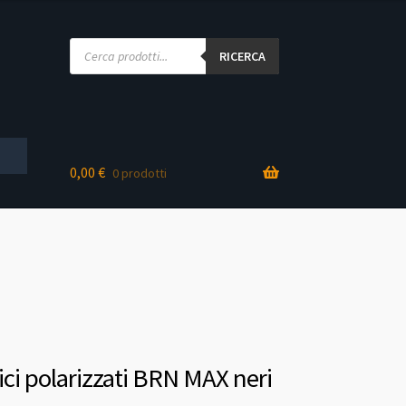
Products
search
RICERCA
0,00
€
0 prodotti
ici polarizzati BRN MAX neri