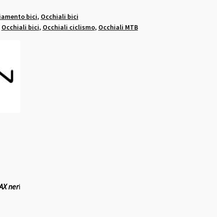
iamento bici
,
Occhiali bici
,
Occhiali bici
,
Occhiali ciclismo
,
Occhiali MTB
AX ner
i