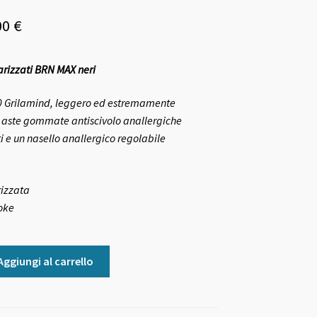
Il
00
€
zzo
prezzo
larizzati BRN MAX neri
ginale
attuale
è:
R90 Grilamind, leggero ed estremamente
 aste gommate antiscivolo anallergiche
0 €.
65,00 €.
rti e un nasello anallergico regolabile
rizzata
oke
Aggiungi al carrello