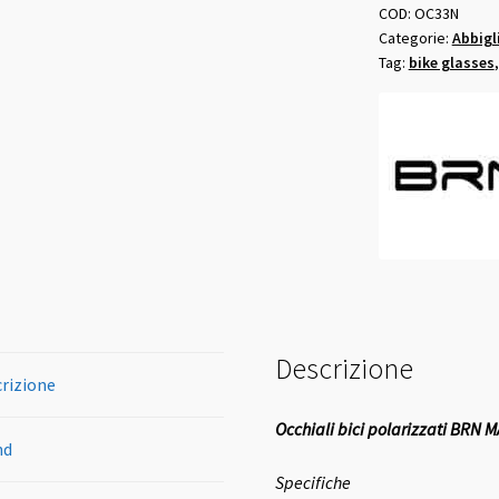
MAX
COD:
OC33N
Categorie:
Abbigl
neri
Tag:
bike glasses
quantità
Descrizione
rizione
Occhiali bici polarizzati BRN M
nd
Specifiche