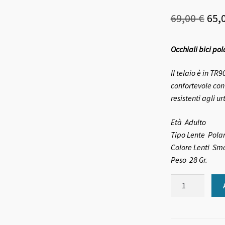
Il
69,00
€
65,
pre
Occhiali bici po
ori
era:
Il telaio è in T
confortevole con
69,0
resistenti agli u
Età
Adulto
Tipo Lente
Pola
Colore Lenti
Sm
Peso
28 Gr.
Occhiali
bici
polarizzati
BRN