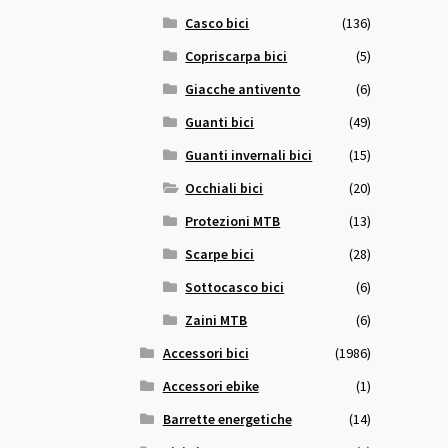
Casco bici
(136)
Copriscarpa bici
(5)
Giacche antivento
(6)
Guanti bici
(49)
Guanti invernali bici
(15)
Occhiali bici
(20)
Protezioni MTB
(13)
Scarpe bici
(28)
Sottocasco bici
(6)
Zaini MTB
(6)
Accessori bici
(1986)
Accessori ebike
(1)
Barrette energetiche
(14)