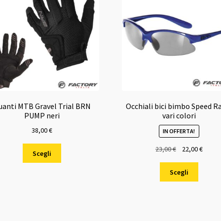
uanti MTB Gravel Trial BRN
Occhiali bici bimbo Speed R
PUMP neri
vari colori
38,00
€
IN OFFERTA!
Questo
Il
Il
23,00
€
22,00
€
Scegli
prodotto
prezzo
prezz
Questo
ha
originale
attual
Scegli
prodot
più
era:
è:
ha
varianti.
23,00 €.
22,00 
più
Le
varianti.
opzioni