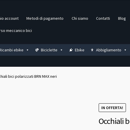
mio account
Metodi di pagamento
Chi siamo
Contatti
Blog
rso meccanico bici
Ricambi ebike
Biciclette
Ebike
Abbigliamento
hiali bici polarizzati BRN MAX neri
IN OFFERTA!
Occhiali b