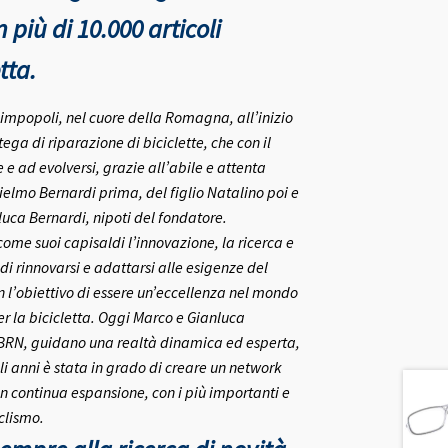
più di 10.000 articoli
tta.
rlimpopoli, nel cuore della Romagna, all’inizio
ega di riparazione di biciclette, che con il
e ad evolversi, grazie all’abile e attenta
ielmo Bernardi prima, del figlio Natalino poi e
nluca Bernardi, nipoti del fondatore.
me suoi capisaldi l’innovazione, la ricerca e
 di rinnovarsi e adattarsi alle esigenze del
on l’obiettivo di essere un’eccellenza nel mondo
r la bicicletta.
Oggi Marco e Gianluca
 BRN, guidano una realtà dinamica ed esperta,
i anni è stata in grado di creare un network
in continua espansione, con i più importanti e
clismo.