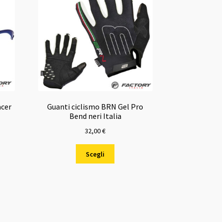
acer
Guanti ciclismo BRN Gel Pro
Bend neri Italia
32,00
€
Questo
Scegli
prodotto
o
ha
e
to
più
varianti.
€.
Le
opzioni