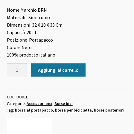
era:
è:
Nome Marchio
BRN
Materiale
Similcuoio
45,00 €.
41,00 €.
Dimensioni
32 X 10 X 33 Cm.
Capacità
20 Lt.
Posizione
Portapacco
Colore
Nero
100% prodotto italiano
Borse
Aggiungi al carrello
separate
BRN
in
similcuoio
COD:
BO01E
Categorie:
Accessori bici
,
Borse bici
marroni
Tag:
borsa al portapacco
,
borsa per bicicletta
,
borse posteriori
quantità