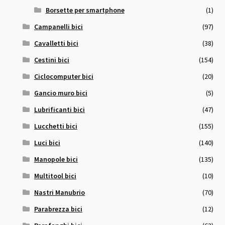
Borsette per smartphone
(1)
Campanelli bici
(97)
Cavalletti bici
(38)
Cestini bici
(154)
Ciclocomputer bici
(20)
Gancio muro bici
(5)
Lubrificanti bici
(47)
Lucchetti bici
(155)
Luci bici
(140)
Manopole bici
(135)
Multitool bici
(10)
Nastri Manubrio
(70)
Parabrezza bici
(12)