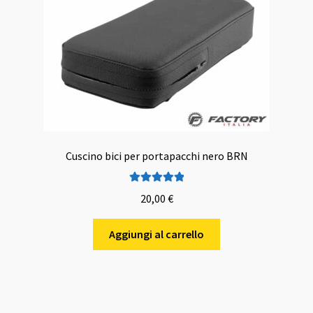
Cuscino bici per portapacchi nero BRN
Valutato
5.00
20,00
€
su 5
Aggiungi al carrello