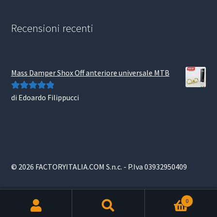
Recensioni recenti
Mass Damper Shox Off anteriore universale MTB
di Edoardo Filippucci
Valutato
5
su
5
© 2026 FACTORYITALIA.COM S.n.c. - P.Iva 03932950409
0
Products