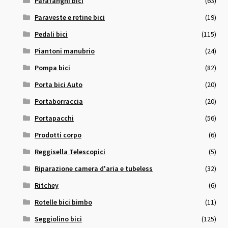
Parafanghi bici
(63)
Paraveste e retine bici
(19)
Pedali bici
(115)
Piantoni manubrio
(24)
Pompa bici
(82)
Porta bici Auto
(20)
Portaborraccia
(20)
Portapacchi
(56)
Prodotti corpo
(6)
Reggisella Telescopici
(5)
Riparazione camera d'aria e tubeless
(32)
Ritchey
(6)
Rotelle bici bimbo
(11)
Seggiolino bici
(125)