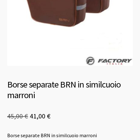
Borse separate BRN in similcuoio
marroni
Il
Il
45,00
€
41,00
€
prezzo
prezzo
Borse separate BRN in similcuoio marroni
originale
attuale