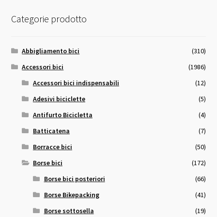
Categorie prodotto
Abbigliamento bici
(310)
Accessori bici
(1986)
Accessori bici indispensabili
(12)
Adesivi biciclette
(5)
Antifurto Bicicletta
(4)
Batticatena
(7)
Borracce bici
(50)
Borse bici
(172)
Borse bici posteriori
(66)
Borse Bikepacking
(41)
Borse sottosella
(19)