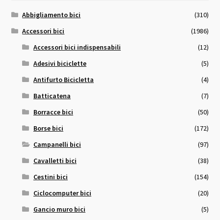
Abbigliamento bici
(310)
Accessori bici
(1986)
Accessori bici indispensabili
(12)
Adesivi biciclette
(5)
Antifurto Bicicletta
(4)
Batticatena
(7)
Borracce bici
(50)
Borse bici
(172)
Campanelli bici
(97)
Cavalletti bici
(38)
Cestini bici
(154)
Ciclocomputer bici
(20)
Gancio muro bici
(5)