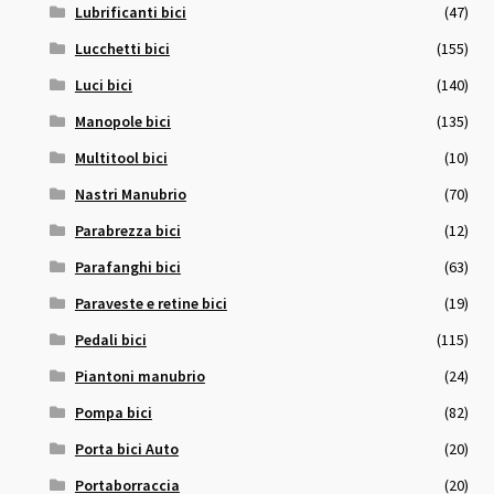
Lubrificanti bici
(47)
Lucchetti bici
(155)
Luci bici
(140)
Manopole bici
(135)
Multitool bici
(10)
Nastri Manubrio
(70)
Parabrezza bici
(12)
Parafanghi bici
(63)
Paraveste e retine bici
(19)
Pedali bici
(115)
Piantoni manubrio
(24)
Pompa bici
(82)
Porta bici Auto
(20)
Portaborraccia
(20)