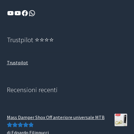
YouTube
YouTube
Facebook
WhatsApp
Trustpilot ⭐⭐⭐⭐
Trustpilot
Recensioni recenti
Mass Damper Shox Off anteriore universale MTB
di Edoardo Filippucci
Valutato
5
su