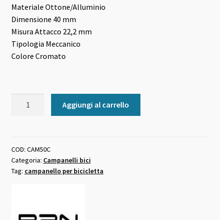
Materiale
Ottone/Alluminio
Dimensione
40 mm
Misura Attacco
22,2 mm
Tipologia
Meccanico
Colore
Cromato
Campanello
Aggiungi al carrello
BRN
anita
ottone
cromato
COD:
CAM50C
Categoria:
Campanelli bici
40mm
Tag:
campanello per bicicletta
quantità