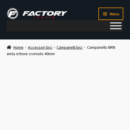
Vai
Vai
Menu
alla
al
navigazione
contenuto
Il mio account
Home
Accessori bici
Campanelli bici
Campanello BRN
anita ottone cromato 40mm
Metodi di pagamento
Chi siamo
Contatti
Blog
Corso meccanico bici