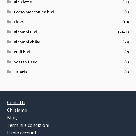
Biciclette
(81)
Corso meccanico bici
(1)
Ebike
(18)
Ricambi Bici
(2471)
Ricambi ebike
(69)
Rulli bici
(2)
Scatto fisso
(1)
Talaria
(1)
Contatti
Chi siamo
Blog
Termini e condizioni
Il mio account