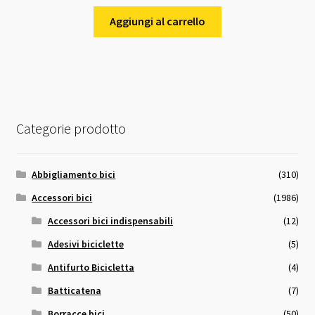
Aggiungi al carrello
Categorie prodotto
Abbigliamento bici
(310)
Accessori bici
(1986)
Accessori bici indispensabili
(12)
Adesivi biciclette
(5)
Antifurto Bicicletta
(4)
Batticatena
(7)
Borracce bici
(50)