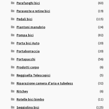
Parafanghi bici
(63)
Paraveste e retine bici
(19)
Pedali bici
(115)
Piantoni manubrio
(24)
Pompa bici
(82)
Porta bici Auto
(20)
Portaborraccia
(20)
Portapacchi
(56)
Prodotti corpo
(6)
Reggisella Telescopici
(5)
Riparazione camera d'aria e tubeless
(32)
Ritchey
(6)
Rotelle bici bimbo
(11)
Seggiolino bici
(125)