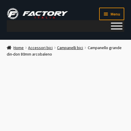
Vai
Vai
Menu
alla
al
navigazione
contenuto
Il mio account
Home
Accessori bici
Campanelli bici
Campanello grande
din-don 80mm arcobaleno
Metodi di pagamento
Chi siamo
Contatti
Blog
Corso meccanico bici