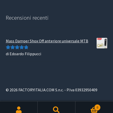
Recensioni recenti
Mass Damper Shox Off anteriore universale MTB
di Edoardo Filippucci
Valutato
5
su
5
© 2026 FACTORYITALIA.COM S.n.c. - P.Iva 03932950409
0