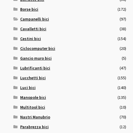
Borse bici
(172)
Campanelli bici
(97)
Cavalletti bici
(38)
Cestini bici
(154)
Ciclocomputer bici
(20)
Gancio muro bici
(5)
Lubrificanti bici
(47)
Lucchetti bici
(155)
Luci bici
(140)
Manopole bici
(135)
Multitool bici
(10)
Nastri Manubrio
(70)
Parabrezza bici
(12)