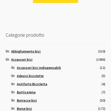
Categorie prodotto
Abbigliamento bici
(310)
Accessori bici
(1986)
Accessori bici indispensabili
(12)
Adesivi biciclette
(5)
Antifurto Bicicletta
(4)
Batticatena
(7)
Borracce bici
(50)
Borse bici
(172)