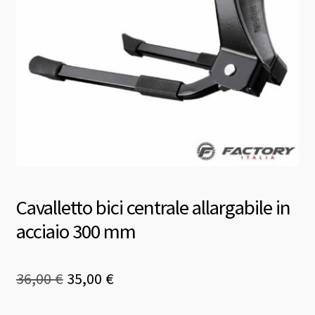
Cavalletto bici centrale allargabile in
acciaio 300 mm
Il
Il
36,00
€
35,00
€
prezzo
prezzo