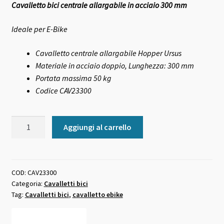
Cavalletto bici centrale allargabile in acciaio 300 mm
originale
attuale
era:
è:
Ideale per E-Bike
36,00 €.
35,00 €.
Cavalletto centrale a
llargabile Hopper Ursus
Materiale in acciaio doppio, Lunghezza: 300 mm
Portata massima 50 kg
Codice CAV23300
Cavalletto
Aggiungi al carrello
bici
centrale
allargabile
in
COD:
CAV23300
Categoria:
Cavalletti bici
acciaio
Tag:
Cavalletti bici
,
cavalletto ebike
300
mm
quantità