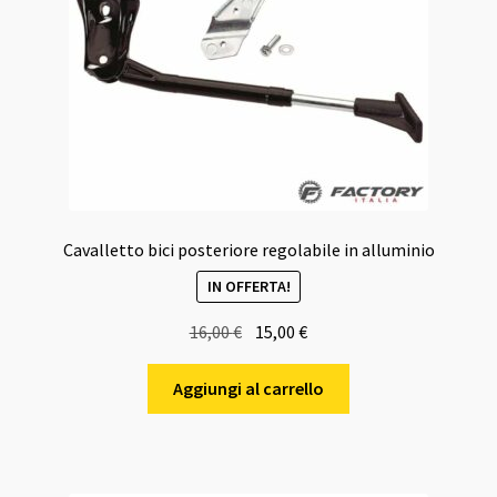
Cavalletto bici posteriore regolabile in alluminio
IN OFFERTA!
Il
Il
16,00
€
15,00
€
prezzo
prezzo
originale
attuale
Aggiungi al carrello
era:
è:
16,00 €.
15,00 €.