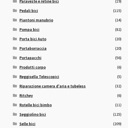
Paraveste e retine bici
(19)
Pedali bici
(115)
Piantoni manubrio
(24)
Pompa bici
(82)
Porta bici Auto
(20)
Portaborraccia
(20)
Portapacchi
(56)
Prodotti corpo
(6)
Reggisella Telescopici
(5)
Riparazione camera d'aria e tubeless
(32)
Ritchey
(6)
Rotelle bici bimbo
(11)
Seggiolino bici
(125)
Selle bici
(209)