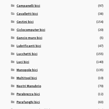
Campanelli bici
(97)
Cavalletti bici
(38)
Cestini bici
(154)
Ciclocomputer bici
(20)
Gancio muro bici
(5)
Lubrificanti bici
(47)
Lucchetti bici
(155)
Luci bici
(140)
Manopole bici
(135)
Multitool bici
(10)
Nastri Manubrio
(70)
Parabrezza bici
(12)
Parafanghi bici
(63)