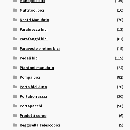
Manopole bici
(135)
Multitool bici
(10)
Nastri Manubrio
(70)
Parabrezza bici
(12)
Parafanghi bici
(63)
Paraveste e retine bici
(19)
Pedali bici
(115)
Piantoni manubrio
(24)
Pompa bici
(82)
Porta bici Auto
(20)
Portaborraccia
(20)
Portapacchi
(56)
Prodotti corpo
(6)
Reggisella Telescopici
(5)