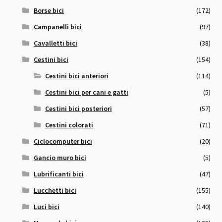
Borse bici
(172)
Campanelli bici
(97)
Cavalletti bici
(38)
Cestini bici
(154)
Cestini bici anteriori
(114)
Cestini bici per cani e gatti
(5)
Cestini bici posteriori
(57)
Cestini colorati
(71)
Ciclocomputer bici
(20)
Gancio muro bici
(5)
Lubrificanti bici
(47)
Lucchetti bici
(155)
Luci bici
(140)