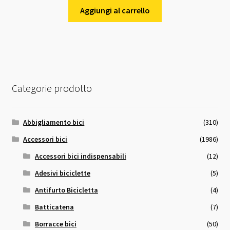
Aggiungi al carrello
Categorie prodotto
Abbigliamento bici
(310)
Accessori bici
(1986)
Accessori bici indispensabili
(12)
Adesivi biciclette
(5)
Antifurto Bicicletta
(4)
Batticatena
(7)
Borracce bici
(50)