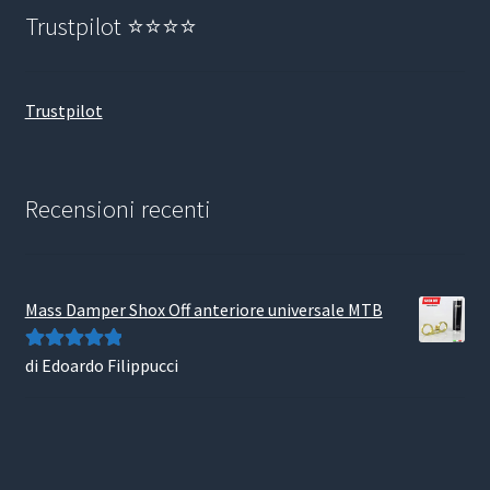
Trustpilot ⭐⭐⭐⭐
Trustpilot
Recensioni recenti
Mass Damper Shox Off anteriore universale MTB
di Edoardo Filippucci
Valutato
5
su
5