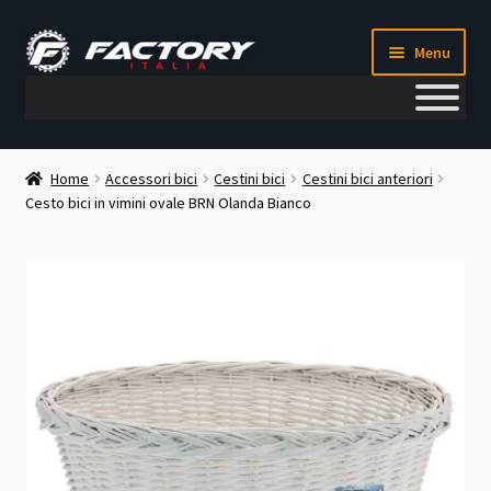
Vai
Vai
Menu
alla
al
navigazione
contenuto
Il mio account
Home
Accessori bici
Cestini bici
Cestini bici anteriori
Cesto bici in vimini ovale BRN Olanda Bianco
Metodi di pagamento
Chi siamo
Contatti
Blog
Corso meccanico bici