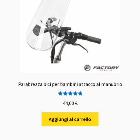
Parabrezza bici per bambini attacco al manubrio
Valutato
5.00
44,00
€
su 5
Aggiungi al carrello