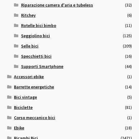
Riparazione camera d'aria e tubeless
(32)
Ritchey
(6)
Rotelle bici bimbo
(11)
Seggiolino bici
(125)
Selle bici
(209)
Specchietti bici
(16)
Supporti Smartphone
(44)
Accessori ebike
(1)
Barrette energetiche
(14)
Bici vintage
(5)
Biciclette
(81)
Corso meccanico bici
(1)
Ebike
(18)
Ricambi Bici
(2471)