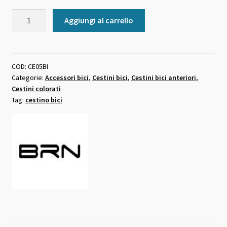
Cesto
Aggiungi al carrello
bici
in
vimini
ovale
COD:
CE05BI
Categorie:
Accessori bici
,
Cestini bici
,
Cestini bici anteriori
,
BRN
Cestini colorati
Olanda
Tag:
cestino bici
Bianco
quantità