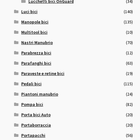
Lucchetti bici OnGuard
(34)
Luci bici
(140)
Manopole bici
(135)
Multitool bici
(10)
Nastri Manubrio
(70)
Parabrezza bici
(12)
Parafanghi bici
(63)
Paraveste e retine bici
(19)
Pedali bici
(115)
Piantoni manubrio
(24)
Pompa bici
(82)
Porta bici Auto
(20)
Portaborraccia
(20)
Portapacchi
(56)