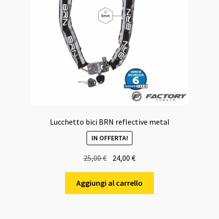
Lucchetto bici BRN reflective metal
IN OFFERTA!
Il
Il
25,00
€
24,00
€
prezzo
prezzo
originale
attuale
Aggiungi al carrello
era:
è:
25,00 €.
24,00 €.