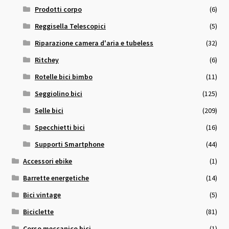
Prodotti corpo
(6)
Reggisella Telescopici
(5)
Riparazione camera d'aria e tubeless
(32)
Ritchey
(6)
Rotelle bici bimbo
(11)
Seggiolino bici
(125)
Selle bici
(209)
Specchietti bici
(16)
Supporti Smartphone
(44)
Accessori ebike
(1)
Barrette energetiche
(14)
Bici vintage
(5)
Biciclette
(81)
Corso meccanico bici
(1)