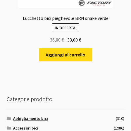
Lucchetto bici pieghevole BRN snake verde
IN OFFERTA!
Il
Il
36,00
€
33,00
€
prezzo
prezzo
originale
attuale
Aggiungi al carrello
era:
è:
36,00 €.
33,00 €.
Categorie prodotto
Abbigliamento bici
(310)
Accessori bici
(1986)