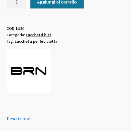
Aggiungi al carrello
ad
arco
BRN
robusto
COD:
LU36
Categoria:
Lucchetti bici
quantità
Tag:
Lucchetti per bicicletta
Descrizione