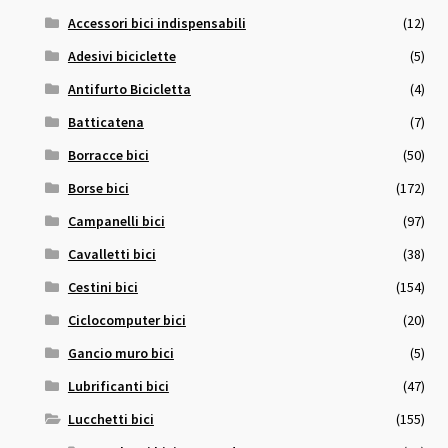
Accessori bici indispensabili
(12)
Adesivi biciclette
(5)
Antifurto Bicicletta
(4)
Batticatena
(7)
Borracce bici
(50)
Borse bici
(172)
Campanelli bici
(97)
Cavalletti bici
(38)
Cestini bici
(154)
Ciclocomputer bici
(20)
Gancio muro bici
(5)
Lubrificanti bici
(47)
Lucchetti bici
(155)