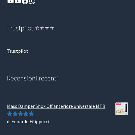
YouTube
YouTube
Facebook
WhatsApp
Trustpilot ⭐⭐⭐⭐
Trustpilot
Recensioni recenti
Mass Damper Shox Off anteriore universale MTB
di Edoardo Filippucci
Valutato
5
su
5