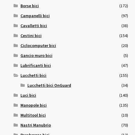
Borse bici
(172)
Campanelli bici
(97)
Cavalletti bici
(38)
Cestini bici
(154)
Ciclocomputer bici
(20)
Gancio muro bici
(5)
Lubrificanti bici
(47)
Lucchetti bici
(155)
Lucchetti bici OnGuard
(34)
Luci bici
(140)
Manopole bici
(135)
Multitool bici
(10)
Nastri Manubrio
(70)