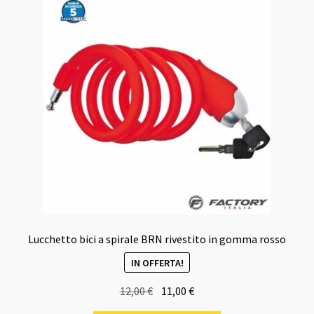
Lucchetto bici a spirale BRN rivestito in gomma rosso
IN OFFERTA!
Il
Il
12,00
€
11,00
€
prezzo
prezzo