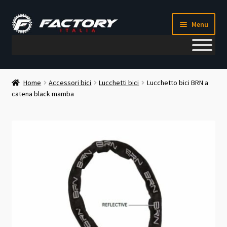
Vai
Vai
Menu
alla
al
navigazione
contenuto
Il mio account
Home
Accessori bici
Lucchetti bici
Lucchetto bici BRN a
catena black mamba
Metodi di pagamento
Chi siamo
Contatti
Blog
Corso meccanico bici