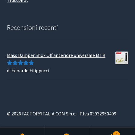
Trustpilot
Recensioni recenti
Mass Damper Shox Off anteriore universale MTB
di Edoardo Filippucci
Valutato
5
su
5
© 2026 FACTORYITALIA.COM S.n.c. - P.Iva 03932950409
0