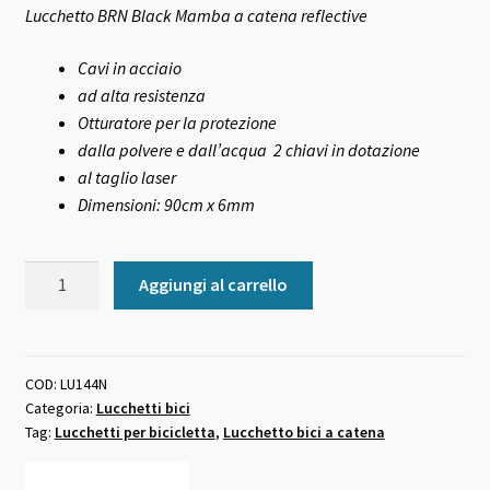
Lucchetto BRN Black Mamba a catena reflective
Cavi in acciaio
ad alta resistenza
Otturatore per la protezione
dalla polvere e dall’acqua 2 chiavi in dotazione
al taglio laser
Dimensioni: 90cm x 6mm
Lucchetto
Aggiungi al carrello
bici
BRN
a
catena
COD:
LU144N
Categoria:
Lucchetti bici
black
Tag:
Lucchetti per bicicletta
,
Lucchetto bici a catena
mamba
quantità