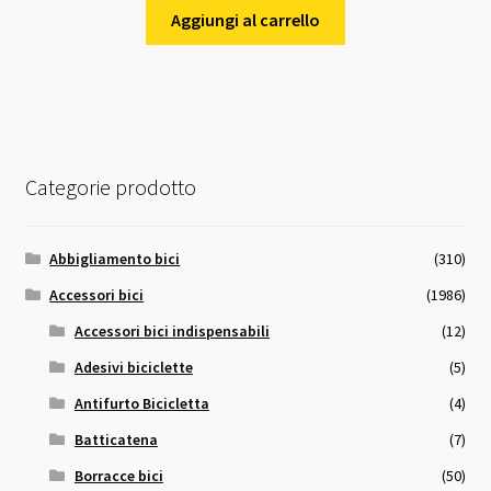
originale
attuale
Aggiungi al carrello
era:
è:
12,00 €.
11,00 €.
Categorie prodotto
Abbigliamento bici
(310)
Accessori bici
(1986)
Accessori bici indispensabili
(12)
Adesivi biciclette
(5)
Antifurto Bicicletta
(4)
Batticatena
(7)
Borracce bici
(50)