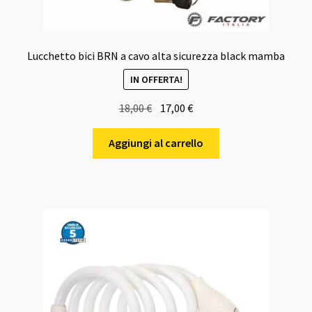
Lucchetto bici BRN a cavo alta sicurezza black mamba
IN OFFERTA!
Il
Il
18,00
€
17,00
€
prezzo
prezzo
originale
attuale
Aggiungi al carrello
era:
è:
18,00 €.
17,00 €.