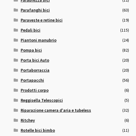
Parabrezza bici
(12)
Parafanghi bici
(63)
Paraveste e retine bici
(19)
Pedali bici
(115)
Piantoni manubrio
(24)
Pompa bici
(82)
Porta bici Auto
(20)
Portaborraccia
(20)
Portapacchi
(56)
Prodotti corpo
(6)
Reggisella Telescopici
(5)
Riparazione camera d'aria e tubeless
(32)
Ritchey
(6)
Rotelle bici bimbo
(11)