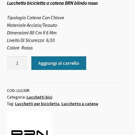
Lucchetto bicicletta a catena BRN blindo rosso
originale
attuale
era:
è:
Tipologia
Catena Con Chiave
Materiale
Acciaio/Tessuto
20,00 €.
18,00 €.
Dimensioni
80 Cm X 6 Mm
Livello Di Sicurezza
6/10
Colore
Rosso
Lucchetto
Aggiungi al carrello
bicicletta
a
catena
BRN
COD:
LU130R
Categoria:
Lucchetti bici
blindo
Tag:
Lucchetti per bicicletta
,
Lucchetto a catena
rosso
quantità