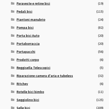
Paraveste e retine bici
(19)
Pedali bici
(115)
Piantoni manubrio
(24)
Pompa bici
(82)
Porta bici Auto
(20)
Portaborraccia
(20)
Portapacchi
(56)
Prodotti corpo
(6)
Reggisella Telescopici
(5)
Riparazione camera d'aria e tubeless
(32)
Ritchey
(6)
Rotelle bici bimbo
(11)
Seggiolino bici
(125)
Selle bici
(209)