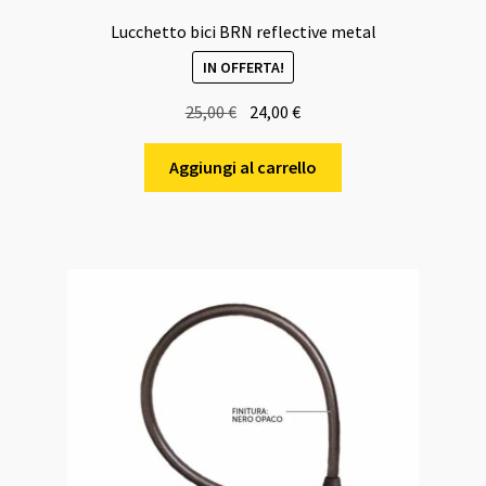
Lucchetto bici BRN reflective metal
IN OFFERTA!
Il
Il
25,00
€
24,00
€
prezzo
prezzo
originale
attuale
Aggiungi al carrello
era:
è:
25,00 €.
24,00 €.