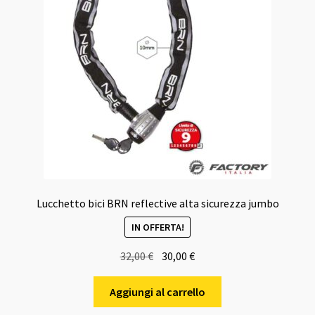
Lucchetto bici BRN reflective alta sicurezza jumbo
IN OFFERTA!
Il
Il
32,00
€
30,00
€
prezzo
prezzo
originale
attuale
Aggiungi al carrello
era:
è: