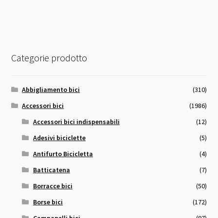
32,00 €.
30,00 €.
Categorie prodotto
Abbigliamento bici
(310)
Accessori bici
(1986)
Accessori bici indispensabili
(12)
Adesivi biciclette
(5)
Antifurto Bicicletta
(4)
Batticatena
(7)
Borracce bici
(50)
Borse bici
(172)