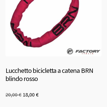
Lucchetto bicicletta a catena BRN
blindo rosso
Il
Il
20,00
€
18,00
€
prezzo
prezzo