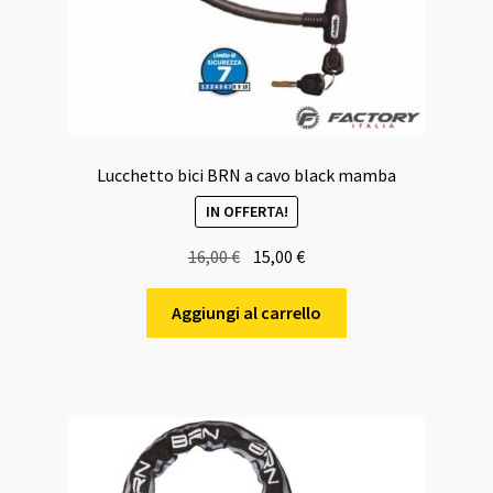
Lucchetto bici BRN a cavo black mamba
IN OFFERTA!
Il
Il
16,00
€
15,00
€
prezzo
prezzo
originale
attuale
Aggiungi al carrello
era:
è:
16,00 €.
15,00 €.