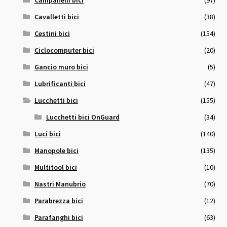
Campanelli bici
(97)
Cavalletti bici
(38)
Cestini bici
(154)
Ciclocomputer bici
(20)
Gancio muro bici
(5)
Lubrificanti bici
(47)
Lucchetti bici
(155)
Lucchetti bici OnGuard
(34)
Luci bici
(140)
Manopole bici
(135)
Multitool bici
(10)
Nastri Manubrio
(70)
Parabrezza bici
(12)
Parafanghi bici
(63)