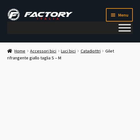
Vai
Vai
Menu
alla
al
navigazione
contenuto
Il mio account
Home
Accessori bici
Luci bici
Catadiottri
Gilet
rifrangente giallo taglia S – M
Metodi di pagamento
Chi siamo
Contatti
Blog
Corso meccanico bici