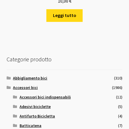
10,00
€
Leggi tutto
Categorie prodotto
Abbigliamento bici
(310)
Accessori bici
(1986)
Accessori bici indispensabili
(12)
Adesivi biciclette
(5)
Antifurto Bicicletta
(4)
Batticatena
(7)