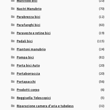
Multitool bici
(10)
Nastri Manubrio
(70)
Parabrezza bici
(12)
Parafanghi bici
(63)
Paraveste e retine bici
(19)
Pedali bici
(115)
Piantoni manubrio
(24)
Pompa bici
(82)
Porta bici Auto
(20)
Portaborraccia
(20)
Portapacchi
(56)
Prodotti corpo
(6)
Reggisella Telescopici
(5)
Riparazione camera d'aria e tubeless
(32)