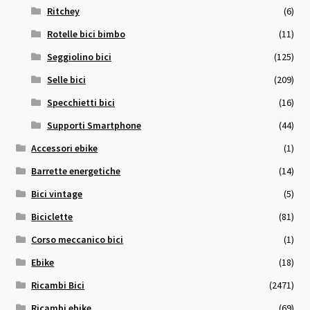
Ritchey
(6)
Rotelle bici bimbo
(11)
Seggiolino bici
(125)
Selle bici
(209)
Specchietti bici
(16)
Supporti Smartphone
(44)
Accessori ebike
(1)
Barrette energetiche
(14)
Bici vintage
(5)
Biciclette
(81)
Corso meccanico bici
(1)
Ebike
(18)
Ricambi Bici
(2471)
Ricambi ebike
(69)