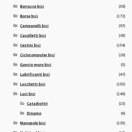
Borracce bici
(50)
Borse bici
(172)
Campanelli bici
(97)
Cavalletti bici
(38)
Cestini bici
(154)
Ciclocomputer bici
(20)
Gancio muro bici
(5)
Lubrificanti bici
(47)
Lucchetti bici
(155)
Luci bici
(140)
Catadiottri
(15)
Dinamo
(6)
Manopole bici
(135)