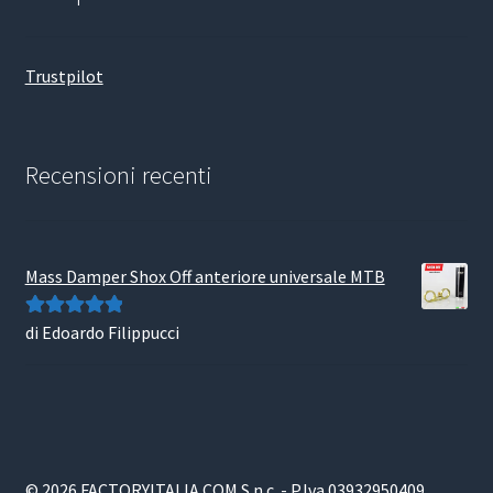
Trustpilot
Recensioni recenti
Mass Damper Shox Off anteriore universale MTB
di Edoardo Filippucci
Valutato
5
su
5
© 2026 FACTORYITALIA.COM S.n.c. - P.Iva 03932950409