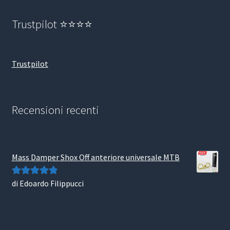
Trustpilot ⭐⭐⭐⭐
Trustpilot
Recensioni recenti
Mass Damper Shox Off anteriore universale MTB
di Edoardo Filippucci
Valutato
5
su
5