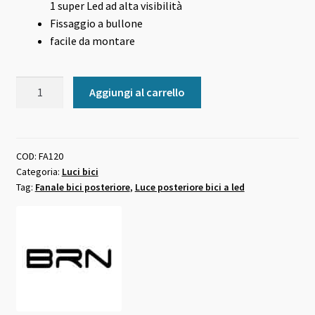
1 super Led ad alta visibilità
Fissaggio a bullone
facile da montare
Fanale
Aggiungi al carrello
al
parafango
BRN
a
COD:
FA120
Categoria:
Luci bici
led
Tag:
Fanale bici posteriore
,
Luce posteriore bici a led
quantità