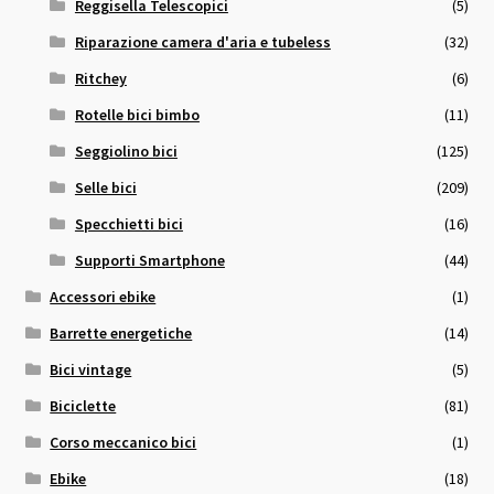
Reggisella Telescopici
(5)
Riparazione camera d'aria e tubeless
(32)
Ritchey
(6)
Rotelle bici bimbo
(11)
Seggiolino bici
(125)
Selle bici
(209)
Specchietti bici
(16)
Supporti Smartphone
(44)
Accessori ebike
(1)
Barrette energetiche
(14)
Bici vintage
(5)
Biciclette
(81)
Corso meccanico bici
(1)
Ebike
(18)