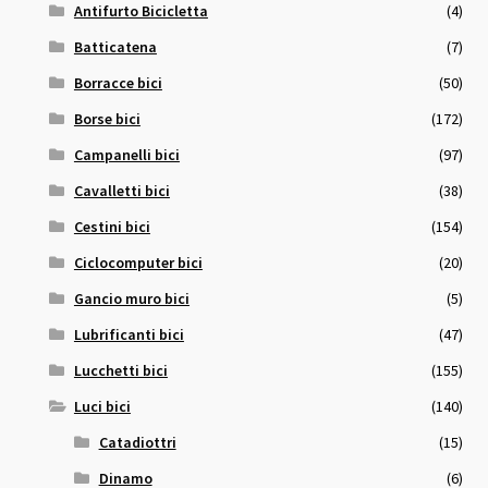
Antifurto Bicicletta
(4)
Batticatena
(7)
Borracce bici
(50)
Borse bici
(172)
Campanelli bici
(97)
Cavalletti bici
(38)
Cestini bici
(154)
Ciclocomputer bici
(20)
Gancio muro bici
(5)
Lubrificanti bici
(47)
Lucchetti bici
(155)
Luci bici
(140)
Catadiottri
(15)
Dinamo
(6)