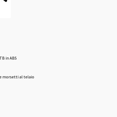
MTB in ABS
e morsetti al telaio