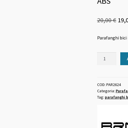
ABS
Il
20,00
€
19,
pre
Parafanghi bici 
ori
era:
Parafanghi
20,0
bici
in
24
pollici
COD:
PAR2624
Categoria:
Parafa
MTB
Tag:
parafanghi b
in
ABS
quantità