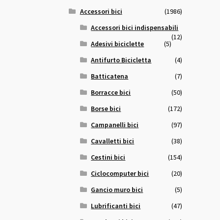
Accessori bici
(1986)
Accessori bici indispensabili
(12)
Adesivi biciclette
(5)
Antifurto Bicicletta
(4)
Batticatena
(7)
Borracce bici
(50)
Borse bici
(172)
Campanelli bici
(97)
Cavalletti bici
(38)
Cestini bici
(154)
Ciclocomputer bici
(20)
Gancio muro bici
(5)
Lubrificanti bici
(47)