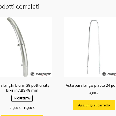
dotti correlati
afanghi bici in 28 pollici city
Asta parafango piatta 24 pol
bike in ABS 48 mm
4,00
€
IN OFFERTA!
Aggiungi al carrello
Il
Il
20,00
€
19,00
€
prezzo
prezzo