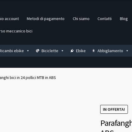
mio account
Metodi di pagamento
Chi siamo
Contatti
Blog
rso meccanico bici
Ricambi ebike
Biciclette
Ebike
Abbigliamento
anghi bici in 24 pollici MTB in ABS
IN OFFERTA!
Parafanghi