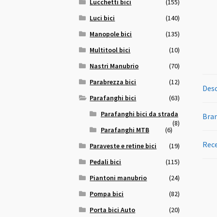
Lucchetti bici
(155)
Luci bici
(140)
Manopole bici
(135)
Multitool bici
(10)
Nastri Manubrio
(70)
Parabrezza bici
(12)
Desc
Parafanghi bici
(63)
Parafanghi bici da strada
Bra
(8)
Parafanghi MTB
(6)
Rece
Paraveste e retine bici
(19)
Pedali bici
(115)
Piantoni manubrio
(24)
Pompa bici
(82)
Porta bici Auto
(20)