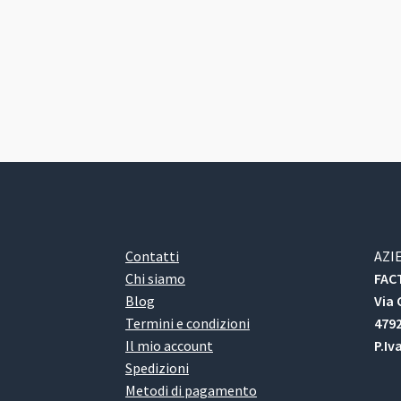
Contatti
AZI
Chi siamo
FACT
Blog
Via 
Termini e condizioni
4792
Il mio account
P.Iv
Spedizioni
Metodi di pagamento