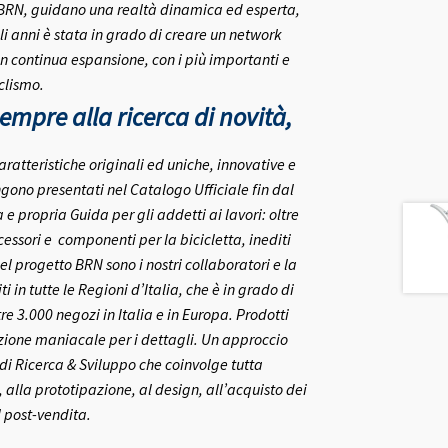
 BRN, guidano una realtà dinamica ed esperta,
i anni è stata in grado di creare un network
in continua espansione, con i più importanti e
clismo.
mpre alla ricerca di novità,
aratteristiche originali ed uniche, innovative e
gono presentati nel Catalogo Ufficiale fin dal
 propria Guida per gli addetti ai lavori: oltre
ccessori e componenti per la bicicletta, inediti
el progetto BRN sono i nostri collaboratori e la
ti in tutte le Regioni d’Italia, che è in grado di
re 3.000 negozi in Italia e in Europa.
Prodotti
nzione maniacale per i dettagli. Un approccio
o di Ricerca & Sviluppo che coinvolge tutta
 alla prototipazione, al design, all’acquisto dei
l post-vendita.