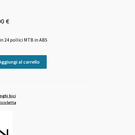
Il
00
€
zzo
prezzo
in 24 pollici MTB in ABS
ginale
attuale
è:
Aggiungi al carrello
0 €.
19,00 €.
nghi bici
icicletta