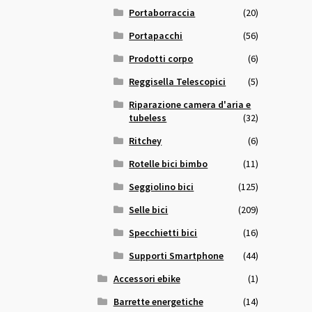
Portaborraccia
(20)
Portapacchi
(56)
Prodotti corpo
(6)
Reggisella Telescopici
(5)
Riparazione camera d'aria e
tubeless
(32)
Ritchey
(6)
Rotelle bici bimbo
(11)
Seggiolino bici
(125)
Selle bici
(209)
Specchietti bici
(16)
Supporti Smartphone
(44)
Accessori ebike
(1)
Barrette energetiche
(14)