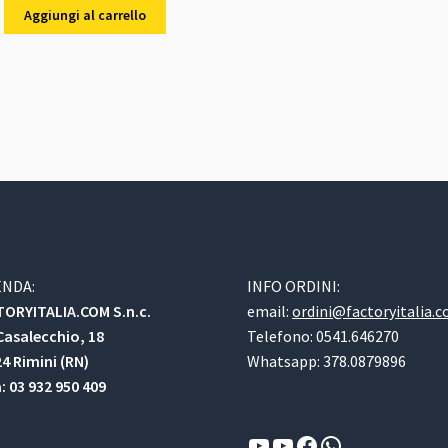
originale
attuale
Aggiungi al carrello
era:
è:
20,00 €.
19,00 €.
ENDA:
INFO ORDINI:
ORYITALIA.COM S.n.c.
email:
ordini@factoryitalia.
Casalecchio, 18
Telefono: 0541.646270
4 Rimini (RN)
Whatsapp: 378.0879896
a: 03 932 950 409
YouTube
YouTube
Facebook
WhatsApp