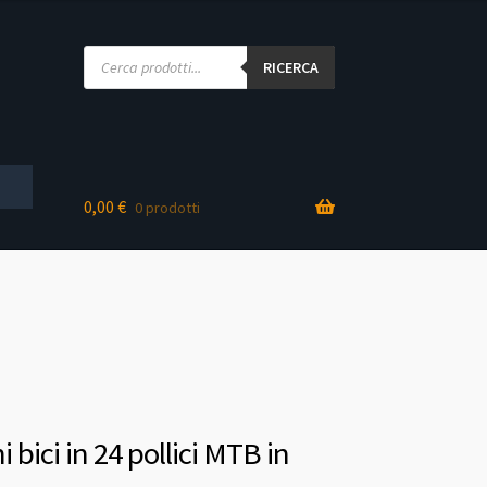
Products
search
RICERCA
0,00
€
0 prodotti
 bici in 24 pollici MTB in