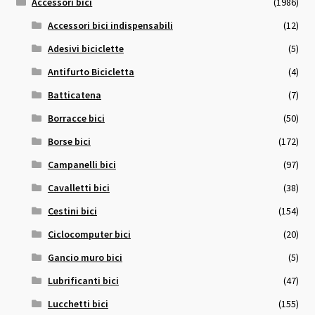
Accessori bici
(1986)
Accessori bici indispensabili
(12)
Adesivi biciclette
(5)
Antifurto Bicicletta
(4)
Batticatena
(7)
Borracce bici
(50)
Borse bici
(172)
Campanelli bici
(97)
Cavalletti bici
(38)
Cestini bici
(154)
Ciclocomputer bici
(20)
Gancio muro bici
(5)
Lubrificanti bici
(47)
Lucchetti bici
(155)