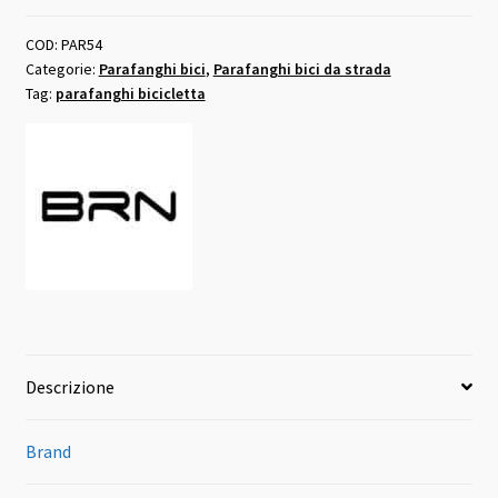
BRN
fender
COD:
PAR54
Categorie:
Parafanghi bici
,
Parafanghi bici da strada
quantità
Tag:
parafanghi bicicletta
Descrizione
Brand