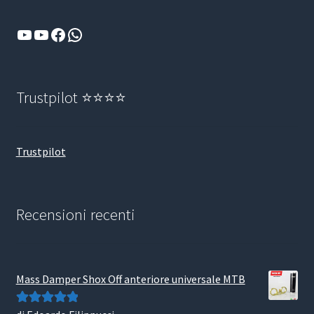
YouTube
YouTube
Facebook
WhatsApp
Trustpilot ⭐⭐⭐⭐
Trustpilot
Recensioni recenti
Mass Damper Shox Off anteriore universale MTB
Valutato
5
su