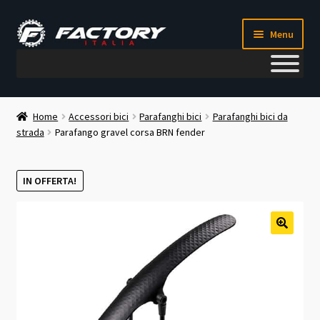
Vai
Vai
Menu
alla
al
navigazione
contenuto
Il mio account
Home
Accessori bici
Parafanghi bici
Parafanghi bici da
strada
Parafango gravel corsa BRN fender
Metodi di pagamento
Chi siamo
IN OFFERTA!
Contatti
🔍
Blog
Corso meccanico bici