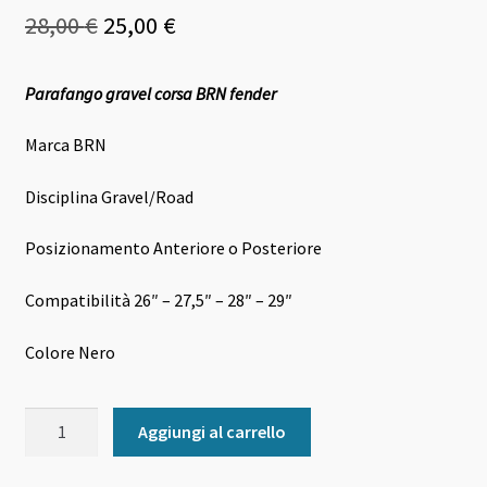
Il
Il
28,00
€
25,00
€
prezzo
prezzo
Parafango gravel corsa BRN fender
originale
attuale
era:
è:
Marca BRN
28,00 €.
25,00 €.
Disciplina Gravel/Road
Posizionamento Anteriore o Posteriore
Compatibilità 26″ – 27,5″ – 28″ – 29″
Colore Nero
Parafango
Aggiungi al carrello
gravel
corsa