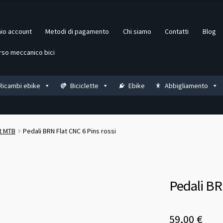
mio account
Metodi di pagamento
Chi siamo
Contatti
Blog
rso meccanico bici
Ricambi ebike
Biciclette
Ebike
Abbigliamento
at MTB
Pedali BRN Flat CNC 6 Pins rossi
Pedali BR
59,00
€