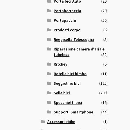
Porta bici Auto
(20)
Portaborraccia
(20)
Portapacchi
(56)
Prodotti corpo
(6)
Reggisella Telescopici
(5)
Riparazione camera d'aria e
tubeless
(32)
Ritchey
(6)
Rotelle bici bimbo
(11)
Seggiolino bici
(125)
Selle bici
(209)
Specchietti bici
(16)
Supporti Smartphone
(44)
Accessori ebike
(1)