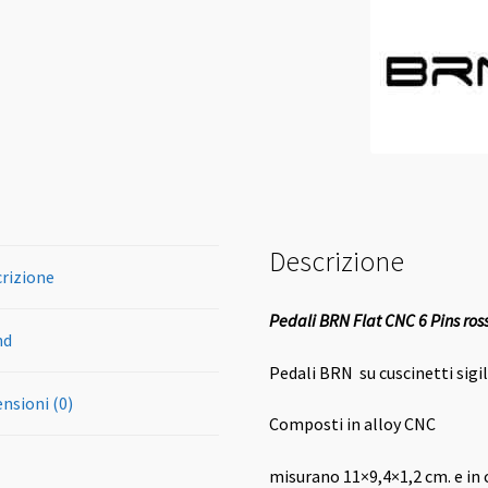
Descrizione
rizione
Pedali BRN Flat CNC 6 Pins ross
nd
Pedali BRN su cuscinetti sigi
nsioni (0)
Composti in alloy CNC
misurano 11×9,4×1,2 cm. e in 