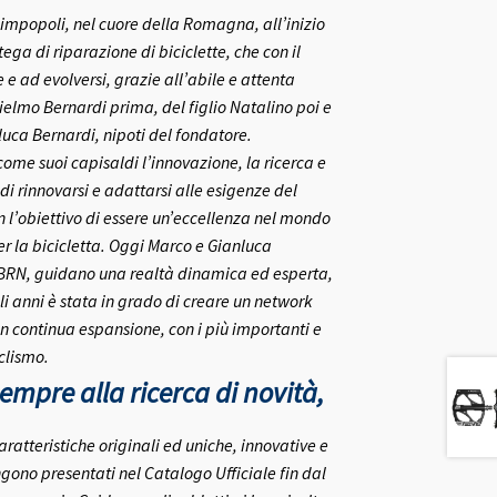
rlimpopoli, nel cuore della Romagna, all’inizio
ega di riparazione di biciclette, che con il
e ad evolversi, grazie all’abile e attenta
ielmo Bernardi prima, del figlio Natalino poi e
nluca Bernardi, nipoti del fondatore.
me suoi capisaldi l’innovazione, la ricerca e
 di rinnovarsi e adattarsi alle esigenze del
on l’obiettivo di essere un’eccellenza nel mondo
r la bicicletta.
Oggi Marco e Gianluca
 BRN, guidano una realtà dinamica ed esperta,
i anni è stata in grado di creare un network
in continua espansione, con i più importanti e
clismo.
mpre alla ricerca di novità,
aratteristiche originali ed uniche, innovative e
gono presentati nel Catalogo Ufficiale fin dal