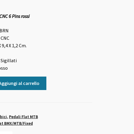
CNC 6 Pins rossi
BRN
y CNC
X 9,4 X 1,2 Cm.
Sigillati
osso
Aggiungi al carrello
bici
,
Pedali Flat MTB
flat BMX/MTB/Fixed