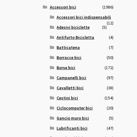
Accessori bici
(1986)
Accessori bici indispensabili
(12)
Adesivi biciclette
(5)
Antifurto Bicicletta
(4)
Batticatena
(7)
Borracce bici
(50)
Borse bici
(172)
Campanelli bici
(97)
Cavalletti bici
(38)
Cestini bici
(154)
Ciclocomputer bici
(20)
Gancio muro bici
(5)
Lubrificanti bici
(47)