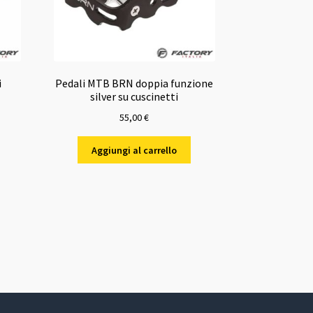
i
Pedali MTB BRN doppia funzione
silver su cuscinetti
55,00
€
o
Aggiungi al carrello
e
€.