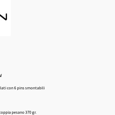
i
llati con 6 pins smontabili
coppia pesano 370 gr.