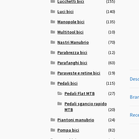
Lucchetti bici
(155)
Luci bici
(140)
Manopole bici
(135)
Multitool bici
(10)
Nastri Manubrio
(70)
Parabrezza bici
(12)
Parafanghi bici
(63)
Paraveste e retine bici
(19)
Desc
Pedali bici
(115)
Pedali Flat MTB
(27)
Bra
Pedali sgancio rapido
MTB
(20)
Rece
Piantoni manubrio
(24)
Pompa bici
(82)