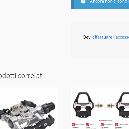
Ancora non ci sono 
Devi
effettuare l’access
dotti correlati