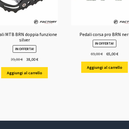
ali MTB BRN doppia funzione
Pedali corsa pro BRN ner
silver
IN OFFERTA!
IN OFFERTA!
Il
Il
69,00
€
65,00
€
Il
Il
39,00
€
38,00
€
prezzo
prezz
prezzo
prezzo
originale
attual
Aggiungi al carrello
originale
attuale
era:
è:
Aggiungi al carrello
era:
è:
69,00 €.
65,00 
39,00 €.
38,00 €.