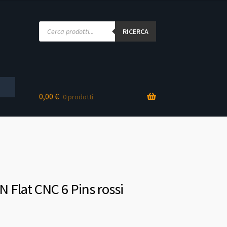
Products
search
RICERCA
0,00
€
0 prodotti
N Flat CNC 6 Pins rossi