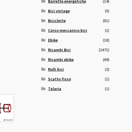
Barrette energetiche
(14)
Bici vintage
(5)
Biciclette
(81)
Corso meccanico bici
(1)
Ebike
(18)
Ricambi Bici
(2471)
Ricambi ebike
(69)
Rulli bici
(2)
Scatto fisso
(1)
Talaria
(1)