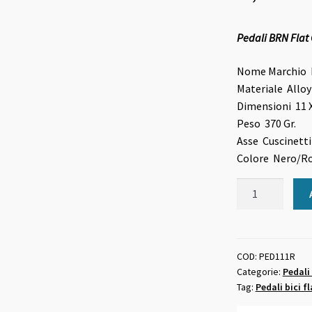
Pedali BRN Flat 
Nome Marchio
Materiale
Allo
Dimensioni
11 
Peso
370 Gr.
Asse
Cuscinetti 
Colore
Nero/R
Pedali
BRN
Flat
CNC
6
COD:
PED111R
Categorie:
Pedali 
Pins
Tag:
Pedali bici 
rossi
quantità