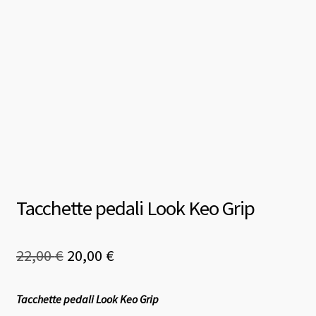
Tacchette pedali Look Keo Grip
Il
Il
22,00
€
20,00
€
prezzo
prezzo
Tacchette pedali Look Keo Grip
originale
attuale