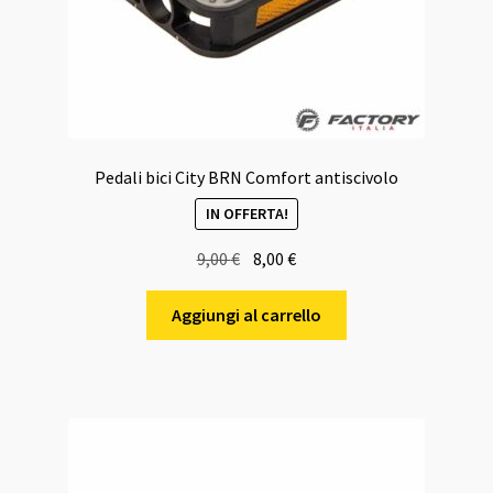
Pedali bici City BRN Comfort antiscivolo
IN OFFERTA!
Il
Il
9,00
€
8,00
€
prezzo
prezzo
originale
attuale
Aggiungi al carrello
era:
è:
9,00 €.
8,00 €.