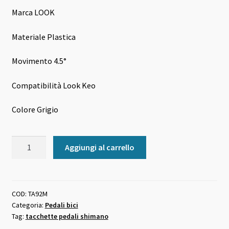
era:
è:
Marca LOOK
22,00 €.
20,00 €.
Materiale Plastica
Movimento 4.5°
Compatibilità Look Keo
Colore Grigio
Tacchette
Aggiungi al carrello
pedali
Look
Keo
Grip
COD:
TA92M
Categoria:
Pedali bici
quantità
Tag:
tacchette pedali shimano