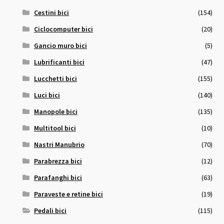
Cestini bici
(154)
Ciclocomputer bici
(20)
Gancio muro bici
(5)
Lubrificanti bici
(47)
Lucchetti bici
(155)
Luci bici
(140)
Manopole bici
(135)
Multitool bici
(10)
Nastri Manubrio
(70)
Parabrezza bici
(12)
Parafanghi bici
(63)
Paraveste e retine bici
(19)
Pedali bici
(115)