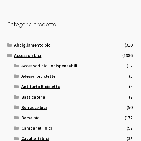
Categorie prodotto
Abbigliamento bici
(310)
Accessori bici
(1986)
Accessori bici indispensabili
(12)
Adesivi biciclette
(5)
Antifurto Bicicletta
(4)
Batticatena
(7)
Borracce bici
(50)
Borse bici
(172)
Campanelli bici
(97)
Cavalletti bici
(38)