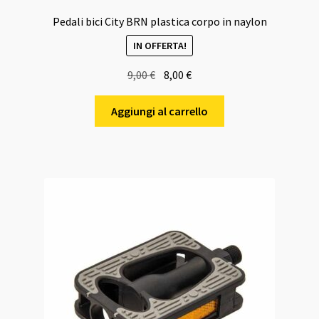
Pedali bici City BRN plastica corpo in naylon
IN OFFERTA!
Il
Il
9,00
€
8,00
€
prezzo
prezzo
originale
attuale
Aggiungi al carrello
era:
è:
9,00 €.
8,00 €.