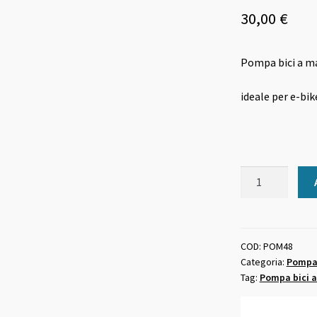
30,00
€
Pompa bici a m
ideale per e-bik
Pompa
bici
a
mano
Titan
COD:
POM48
Categoria:
Pompa 
CNC
Tag:
Pompa bici 
alluminio
quantità