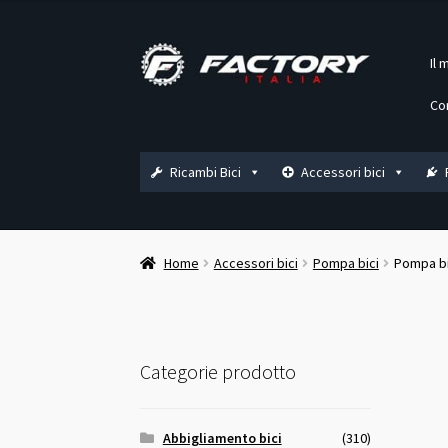
Vai
Vai
Il 
alla
al
navigazione
contenuto
Co
Ricambi Bici
Accessori bici
Home
Accessori bici
Pompa bici
Pompa bi
Categorie prodotto
Abbigliamento bici
(310)