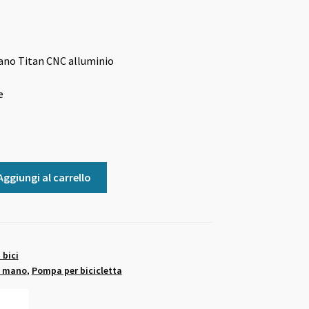
ano Titan CNC alluminio
e
Aggiungi al carrello
bici
a mano
,
Pompa per bicicletta