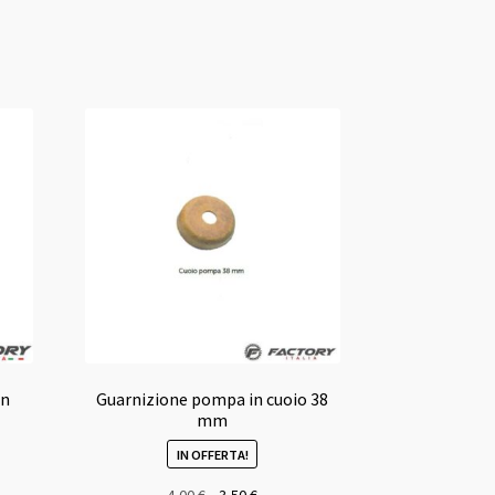
in
Guarnizione pompa in cuoio 38
mm
IN OFFERTA!
Il
Il
4,00
€
3,50
€