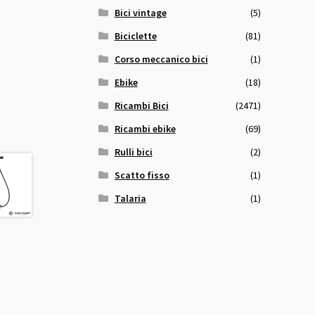
Bici vintage
(5)
Biciclette
(81)
Corso meccanico bici
(1)
Ebike
(18)
Ricambi Bici
(2471)
Ricambi ebike
(69)
Rulli bici
(2)
Scatto fisso
(1)
Talaria
(1)