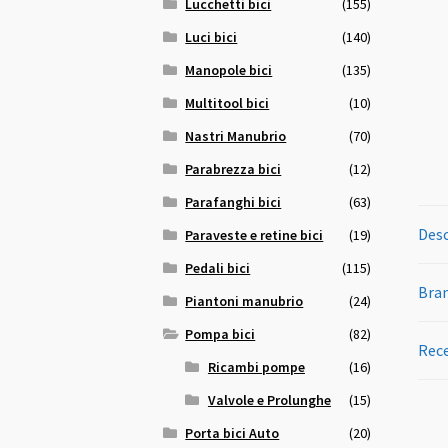
Lucchetti bici
(155)
Luci bici
(140)
Manopole bici
(135)
Multitool bici
(10)
Nastri Manubrio
(70)
Parabrezza bici
(12)
Parafanghi bici
(63)
Desc
Paraveste e retine bici
(19)
Pedali bici
(115)
Bra
Piantoni manubrio
(24)
Pompa bici
(82)
Rece
Ricambi pompe
(16)
Valvole e Prolunghe
(15)
Porta bici Auto
(20)