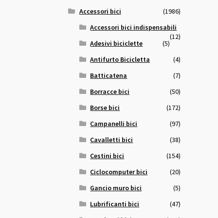
Accessori bici
(1986)
Accessori bici indispensabili
(12)
Adesivi biciclette
(5)
Antifurto Bicicletta
(4)
Batticatena
(7)
Borracce bici
(50)
Borse bici
(172)
Campanelli bici
(97)
Cavalletti bici
(38)
Cestini bici
(154)
Ciclocomputer bici
(20)
Gancio muro bici
(5)
Lubrificanti bici
(47)