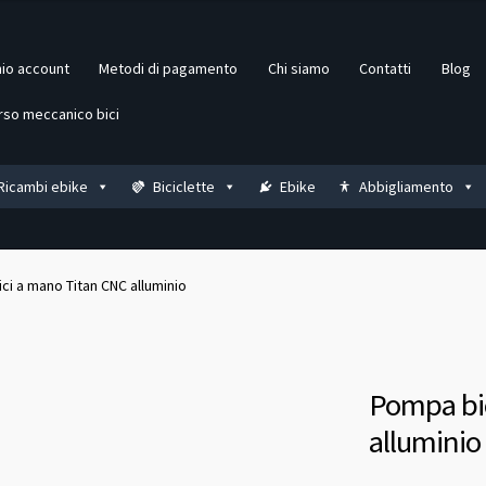
mio account
Metodi di pagamento
Chi siamo
Contatti
Blog
rso meccanico bici
Ricambi ebike
Biciclette
Ebike
Abbigliamento
ci a mano Titan CNC alluminio
Pompa bi
alluminio