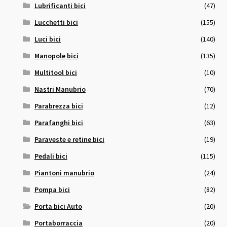
Lubrificanti bici
(47)
Lucchetti bici
(155)
Luci bici
(140)
Manopole bici
(135)
Multitool bici
(10)
Nastri Manubrio
(70)
Parabrezza bici
(12)
Parafanghi bici
(63)
Paraveste e retine bici
(19)
Pedali bici
(115)
Piantoni manubrio
(24)
Pompa bici
(82)
Porta bici Auto
(20)
Portaborraccia
(20)