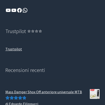
YouTube
YouTube
Facebook
WhatsApp
Trustpilot ⭐⭐⭐⭐
Trustpilot
Recensioni recenti
Mass Damper Shox Off anteriore universale MTB
di Edoardo Filippucci
Valutato
5
su