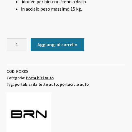
idoneo per bici con freno a disco
in acciaio peso massimo 15 kg.
Portaciclo
Aggiungi al carrello
auto
da
tetto
su
COD:
POR85
Categoria:
Porta bici Auto
barre
Tag:
portabici da tetto auto
,
portaciclo auto
quantità