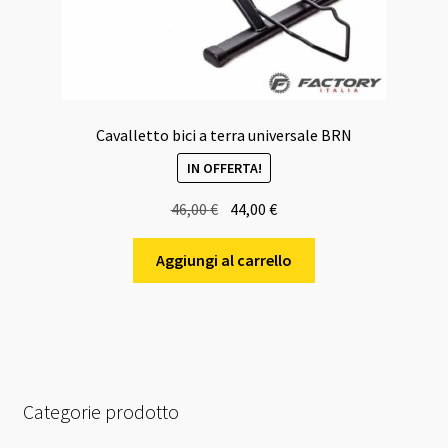
Cavalletto bici a terra universale BRN
IN OFFERTA!
Il
Il
46,00
€
44,00
€
prezzo
prezzo
originale
attuale
Aggiungi al carrello
era:
è:
46,00 €.
44,00 €.
Categorie prodotto