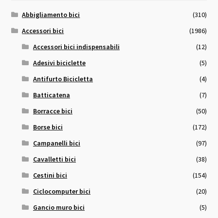
Abbigliamento bici
(310)
Accessori bici
(1986)
Accessori bici indispensabili
(12)
Adesivi biciclette
(5)
Antifurto Bicicletta
(4)
Batticatena
(7)
Borracce bici
(50)
Borse bici
(172)
Campanelli bici
(97)
Cavalletti bici
(38)
Cestini bici
(154)
Ciclocomputer bici
(20)
Gancio muro bici
(5)