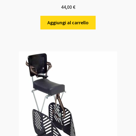
Valutato
5.00
44,00
€
su 5
Aggiungi al carrello