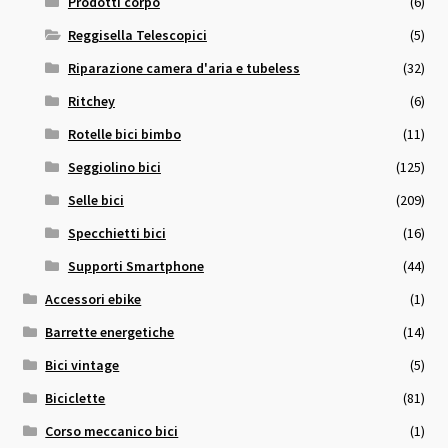
Prodotti corpo
(6)
Reggisella Telescopici
(5)
Riparazione camera d'aria e tubeless
(32)
Ritchey
(6)
Rotelle bici bimbo
(11)
Seggiolino bici
(125)
Selle bici
(209)
Specchietti bici
(16)
Supporti Smartphone
(44)
Accessori ebike
(1)
Barrette energetiche
(14)
Bici vintage
(5)
Biciclette
(81)
Corso meccanico bici
(1)