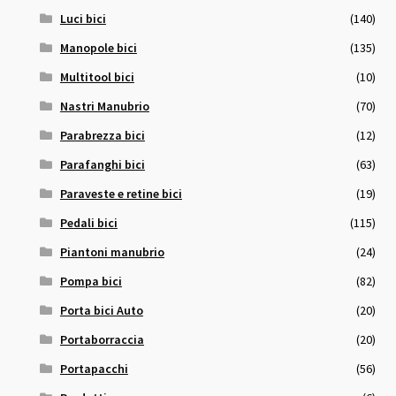
Luci bici
(140)
Manopole bici
(135)
Multitool bici
(10)
Nastri Manubrio
(70)
Parabrezza bici
(12)
Parafanghi bici
(63)
Paraveste e retine bici
(19)
Pedali bici
(115)
Piantoni manubrio
(24)
Pompa bici
(82)
Porta bici Auto
(20)
Portaborraccia
(20)
Portapacchi
(56)