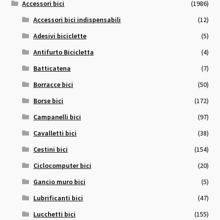
Accessori bici
(1986)
Accessori bici indispensabili
(12)
Adesivi biciclette
(5)
Antifurto Bicicletta
(4)
Batticatena
(7)
Borracce bici
(50)
Borse bici
(172)
Campanelli bici
(97)
Cavalletti bici
(38)
Cestini bici
(154)
Ciclocomputer bici
(20)
Gancio muro bici
(5)
Lubrificanti bici
(47)
Lucchetti bici
(155)