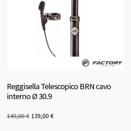
Reggisella Telescopico BRN cavo
interno Ø 30.9
Il
Il
149,00
€
139,00
€
prezzo
prezzo