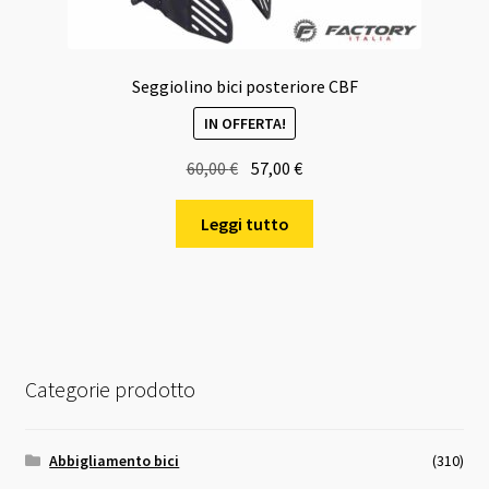
Seggiolino bici posteriore CBF
IN OFFERTA!
Il
Il
60,00
€
57,00
€
prezzo
prezzo
originale
attuale
Leggi tutto
era:
è:
60,00 €.
57,00 €.
Categorie prodotto
Abbigliamento bici
(310)