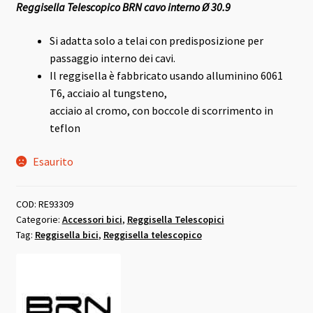
Reggisella Telescopico BRN cavo interno Ø 30.9
originale
attuale
era:
è:
Si adatta solo a telai con predisposizione per
passaggio interno dei cavi.
149,00 €.
139,00 €.
Il reggisella è fabbricato usando alluminino 6061
T6, acciaio al tungsteno,
acciaio al cromo, con boccole di scorrimento in
teflon
Esaurito
COD:
RE93309
Categorie:
Accessori bici
,
Reggisella Telescopici
Tag:
Reggisella bici
,
Reggisella telescopico