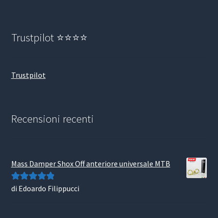
Trustpilot ⭐⭐⭐⭐
Trustpilot
Recensioni recenti
Mass Damper Shox Off anteriore universale MTB
di Edoardo Filippucci
Valutato
5
su
5