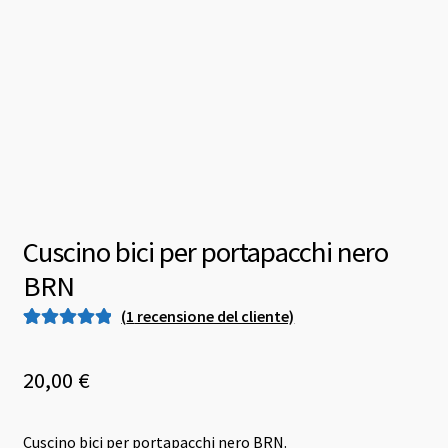
Cuscino bici per portapacchi nero
BRN
(
1
recensione del cliente)
Valutato
1
5.00
su 5 su base
20,00
€
di
recensioni
Cuscino bici per portapacchi nero BRN.