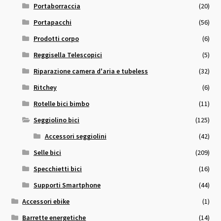
Portaborraccia
(20)
Portapacchi
(56)
Prodotti corpo
(6)
Reggisella Telescopici
(5)
Riparazione camera d'aria e tubeless
(32)
Ritchey
(6)
Rotelle bici bimbo
(11)
Seggiolino bici
(125)
Accessori seggiolini
(42)
Selle bici
(209)
Specchietti bici
(16)
Supporti Smartphone
(44)
Accessori ebike
(1)
Barrette energetiche
(14)