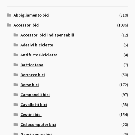
Abbigliamento bici
(310)
Accessori bici
(1986)
Accessori bici indispensabili
(12)
Adesivi biciclette
(5)
Antifurto Bicicletta
(4)
Batticatena
(7)
Borracce bici
(50)
Borse bici
(172)
Campanelli bici
(97)
Cavalletti bici
(38)
Cestini bici
(154)
Ciclocomputer bici
(20)
Gancio muro bici
(5)