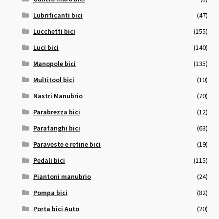
Lubrificanti bici
(47)
Lucchetti bici
(155)
Luci bici
(140)
Manopole bici
(135)
Multitool bici
(10)
Nastri Manubrio
(70)
Parabrezza bici
(12)
Parafanghi bici
(63)
Paraveste e retine bici
(19)
Pedali bici
(115)
Piantoni manubrio
(24)
Pompa bici
(82)
Porta bici Auto
(20)