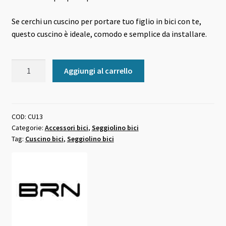
Se cerchi un cuscino per portare tuo figlio in bici con te,
questo cuscino è ideale, comodo e semplice da installare.
Cuscino
Aggiungi al carrello
bici
per
portapacchi
nero
COD:
CU13
Categorie:
Accessori bici
,
Seggiolino bici
BRN
Tag:
Cuscino bici
,
Seggiolino bici
quantità