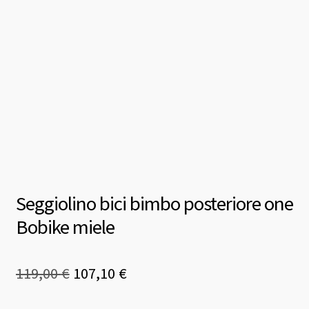
Seggiolino bici bimbo posteriore one
Bobike miele
Il
Il
119,00
€
107,10
€
prezzo
prezzo