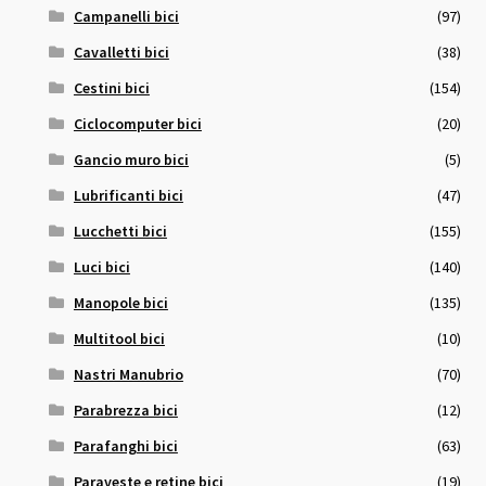
Campanelli bici
(97)
Cavalletti bici
(38)
Cestini bici
(154)
Ciclocomputer bici
(20)
Gancio muro bici
(5)
Lubrificanti bici
(47)
Lucchetti bici
(155)
Luci bici
(140)
Manopole bici
(135)
Multitool bici
(10)
Nastri Manubrio
(70)
Parabrezza bici
(12)
Parafanghi bici
(63)
Paraveste e retine bici
(19)