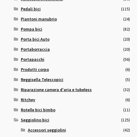
Pedali bici
(115)
Piantoni manubrio
(24)
Pompa bici
(82)
Porta bici Auto
(20)
Portaborraccia
(20)
Portapacchi
(56)
Prodotti corpo
(6)
Reggisella Telescopici
(5)
Riparazione camera d'aria e tubeless
(32)
Ritchey
(6)
Rotelle bici bimbo
(11)
Seggiolino bici
(125)
Accessori seggiolini
(42)