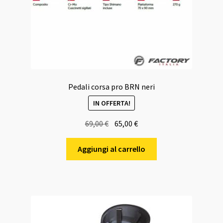
Pedali corsa pro BRN neri
IN OFFERTA!
Il
Il
69,00
€
65,00
€
prezzo
prezzo
originale
attuale
Aggiungi al carrello
era:
è:
69,00 €.
65,00 €.