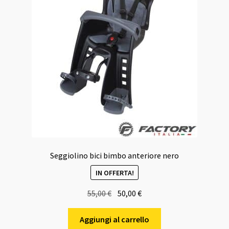
Seggiolino bici bimbo anteriore nero
IN OFFERTA!
Il
Il
55,00
€
50,00
€
prezzo
prezzo
originale
attuale
Aggiungi al carrello