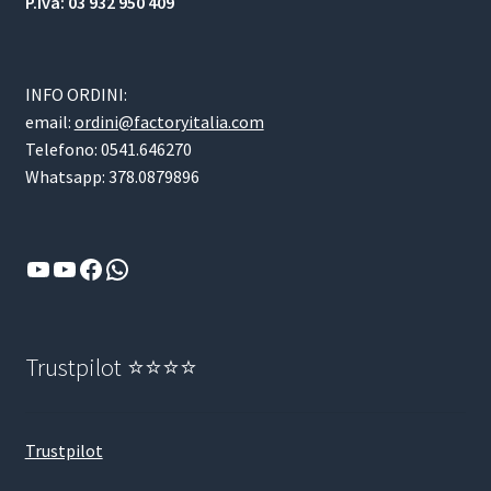
P.Iva: 03 932 950 409
INFO ORDINI:
email:
ordini@factoryitalia.com
Telefono: 0541.646270
Whatsapp: 378.0879896
YouTube
YouTube
Facebook
WhatsApp
Trustpilot ⭐⭐⭐⭐
Trustpilot