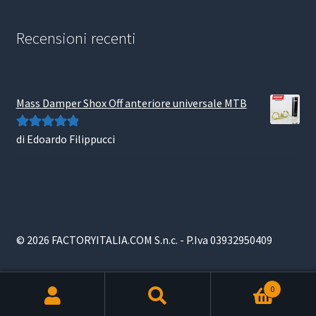
Recensioni recenti
Mass Damper Shox Off anteriore universale MTB
di Edoardo Filippucci
Valutato
5
su
5
© 2026 FACTORYITALIA.COM S.n.c. - P.Iva 03932950409
0
Products