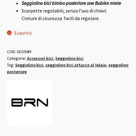
Seggiolino bici bimbo posteriore one Bobike miele
originale
attuale
Scarpette regolabili, senza l’uso di chiavi.
era:
è:
Cinture di sicurezza facili da regolare.
119,00 €.
107,10 €.
Esaurito
COD:
SEG56M
Categorie:
Accessori bici
,
Seggiolino bici
Tag:
Seggiolino bici
,
seggiolino bici attacco al telaio
,
seggiolino
posteriore