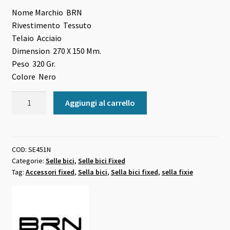
era:
è:
Nome Marchio
BRN
Rivestimento
Tessuto
36,00 €.
34,00 €.
Telaio
Acciaio
Dimension
270 X 150 Mm.
Peso
320 Gr.
Colore
Nero
Sella
Aggiungi al carrello
bici
fixed
in
Tessuto
COD:
SE451N
Categorie:
Selle bici
,
Selle bici Fixed
Uomo
Tag:
Accessori fixed
,
Sella bici
,
Sella bici fixed
,
sella fixie
nera
quantità