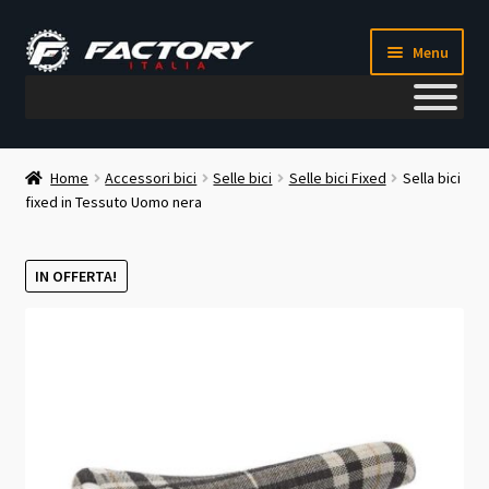
Vai
Vai
Menu
alla
al
navigazione
contenuto
Il mio account
Home
Accessori bici
Selle bici
Selle bici Fixed
Sella bici
fixed in Tessuto Uomo nera
Metodi di pagamento
Chi siamo
IN OFFERTA!
Contatti
Blog
Corso meccanico bici