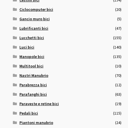
Ciclocomputer bici
(20)
Gancio muro bici
(5)
Lubrificanti bici
(47)
Lucchetti bici
(155)
Luci bici
(140)
Manopole bici
(135)
Multitool bici
(10)
Nastri Manubrio
(70)
Parabrezza bici
(12)
Parafanghi bici
(63)
Paraveste e retine bici
(19)
Pedali bici
(115)
Piantoni manubrio
(24)