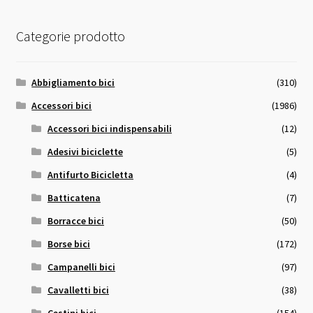
Categorie prodotto
Abbigliamento bici
(310)
Accessori bici
(1986)
Accessori bici indispensabili
(12)
Adesivi biciclette
(5)
Antifurto Bicicletta
(4)
Batticatena
(7)
Borracce bici
(50)
Borse bici
(172)
Campanelli bici
(97)
Cavalletti bici
(38)
Cestini bici
(154)