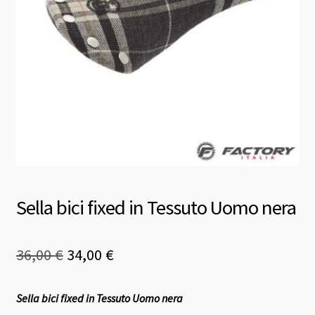
Sella bici fixed in Tessuto Uomo nera
Il
Il
36,00
€
34,00
€
prezzo
prezzo
Sella bici fixed in Tessuto Uomo nera
originale
attuale