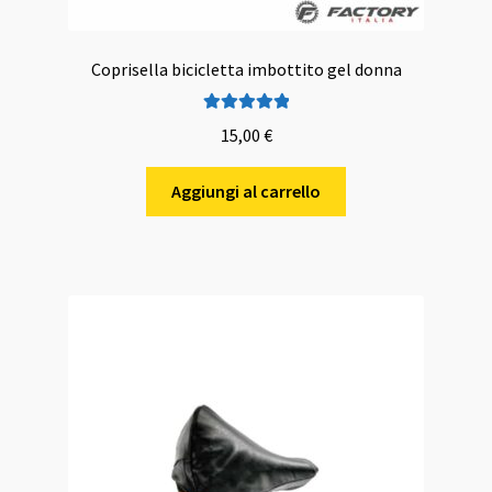
Coprisella bicicletta imbottito gel donna
Valutato
5.00
15,00
€
su 5
Aggiungi al carrello