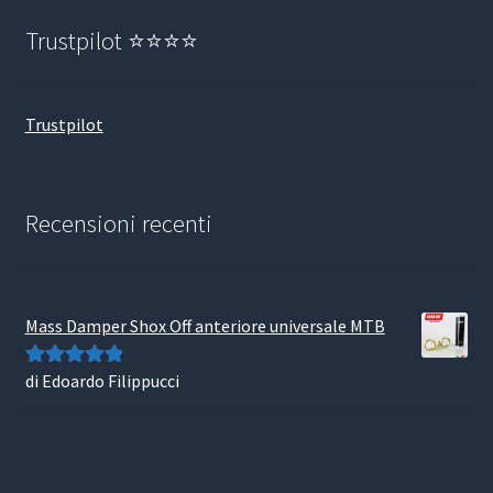
Trustpilot ⭐⭐⭐⭐
Trustpilot
Recensioni recenti
Mass Damper Shox Off anteriore universale MTB
di Edoardo Filippucci
Valutato
5
su
5