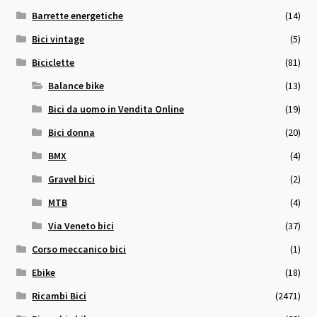
Barrette energetiche
(14)
Bici vintage
(5)
Biciclette
(81)
Balance bike
(13)
Bici da uomo in Vendita Online
(19)
Bici donna
(20)
BMX
(4)
Gravel bici
(2)
MTB
(4)
Via Veneto bici
(37)
Corso meccanico bici
(1)
Ebike
(18)
Ricambi Bici
(2471)