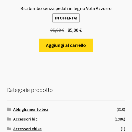
Bici bimbo senza pedali in legno Vola Azzurro
IN OFFERTA!
Il
Il
95,00
€
85,00
€
prezzo
prezzo
originale
attuale
Aggiungi al carrello
era:
è:
95,00 €.
85,00 €.
Categorie prodotto
Abbigliamento bici
(310)
Accessori bici
(1986)
Accessori ebike
(1)