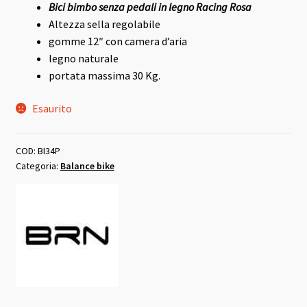
Bici bimbo senza pedali in legno Racing Rosa
originale
attuale
Altezza sella regolabile
era:
è:
gomme 12″ con camera d’aria
legno naturale
95,00 €.
85,00 €.
portata massima 30 Kg.
Esaurito
COD:
BI34P
Categoria:
Balance bike