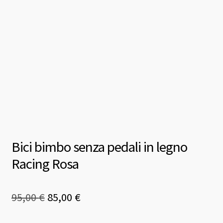
Bici bimbo senza pedali in legno
Racing Rosa
Il
Il
95,00
€
85,00
€
prezzo
prezzo