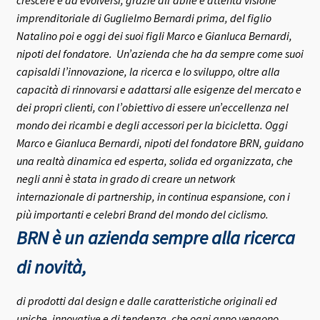
crescere e ad evolversi, grazie all’abile e attenta visione
imprenditoriale di Guglielmo Bernardi prima, del figlio
Natalino poi e oggi dei suoi figli Marco e Gianluca Bernardi,
nipoti del fondatore.
Un’azienda che ha da sempre come suoi
capisaldi l’innovazione, la ricerca e lo sviluppo, oltre alla
capacità di rinnovarsi e adattarsi alle esigenze del mercato e
dei propri clienti, con l’obiettivo di essere un’eccellenza nel
mondo dei ricambi e degli accessori per la bicicletta.
Oggi
Marco e Gianluca Bernardi, nipoti del fondatore BRN, guidano
una realtà dinamica ed esperta, solida ed organizzata, che
negli anni è stata in grado di creare un network
internazionale di partnership, in continua espansione, con i
più importanti e celebri Brand del mondo del ciclismo.
BRN è un azienda sempre alla ricerca
di novità,
di prodotti dal design e dalle caratteristiche originali ed
uniche, innovative e di tendenza, che ogni anno vengono