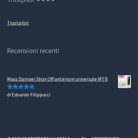
Trustpilot
Recensioni recenti
Mass Damper Shox Off anteriore universale MTB
di Edoardo Filippucci
Valutato
5
su
5