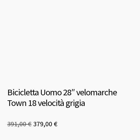
Bicicletta Uomo 28″ velomarche
Town 18 velocità grigia
Il
Il
391,00
€
379,00
€
prezzo
prezzo