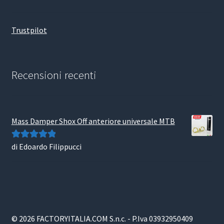
Trustpilot
Recensioni recenti
Mass Damper Shox Off anteriore universale MTB
di Edoardo Filippucci
Valutato
5
su
5
© 2026 FACTORYITALIA.COM S.n.c. - P.Iva 03932950409