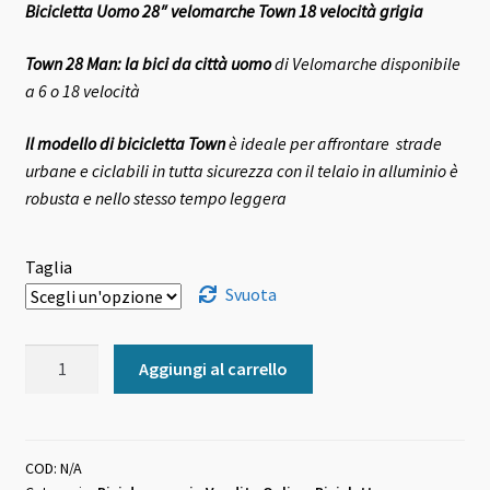
Bicicletta Uomo 28″ velomarche Town 18 velocità grigia
originale
attuale
era:
è:
Town 28 Man: la bici da città uomo
di Velomarche disponibile
a 6 o 18 velocità
391,00 €.
379,00 €.
Il modello di bicicletta Town
è ideale per affrontare strade
urbane e ciclabili in tutta sicurezza con il telaio in alluminio è
robusta e nello stesso tempo leggera
Taglia
Svuota
Bicicletta
Aggiungi al carrello
Uomo
28"
velomarche
Town
COD:
N/A