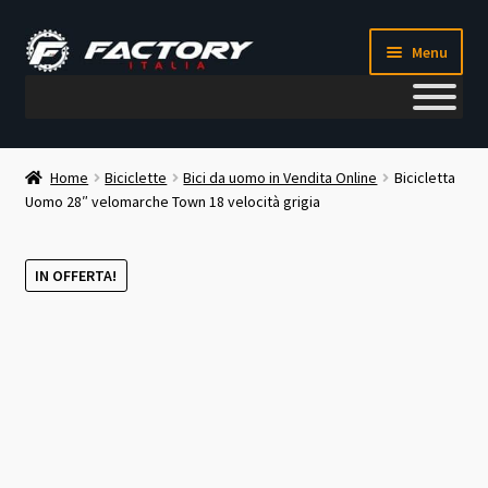
Vai
Vai
Menu
alla
al
navigazione
contenuto
Il mio account
Home
Biciclette
Bici da uomo in Vendita Online
Bicicletta
Uomo 28″ velomarche Town 18 velocità grigia
Metodi di pagamento
Chi siamo
IN OFFERTA!
Contatti
Blog
Corso meccanico bici