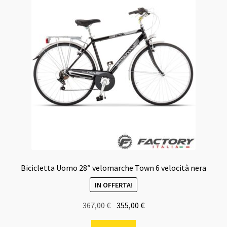
Bicicletta Uomo 28″ velomarche Town 6 velocità nera
IN OFFERTA!
Il
Il
367,00
€
355,00
€
prezzo
prezzo
Questo