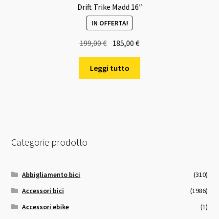
Drift Trike Madd 16″
IN OFFERTA!
Il
Il
199,00
€
185,00
€
prezzo
prezzo
originale
attuale
Leggi tutto
era:
è:
199,00 €.
185,00 €.
Categorie prodotto
Abbigliamento bici
(310)
Accessori bici
(1986)
Accessori ebike
(1)