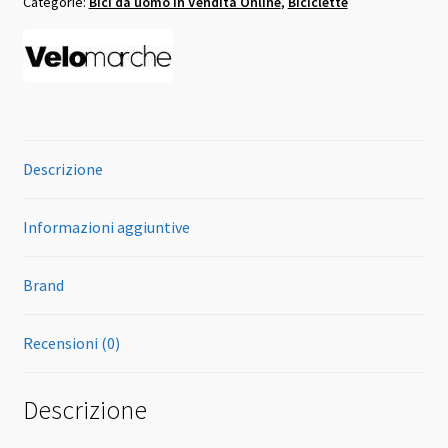
Categorie:
Bici da uomo in Vendita Online
,
Biciclette
18
velocità
grigia
quantità
Descrizione
Informazioni aggiuntive
Brand
Recensioni (0)
Descrizione