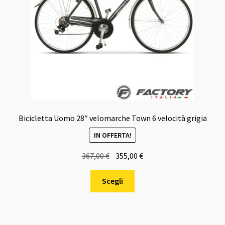
Bicicletta Uomo 28″ velomarche Town 6 velocità grigia
IN OFFERTA!
Il
Il
367,00
€
355,00
€
prezzo
prezzo
Questo
originale
attuale
Scegli
prodotto
era:
è:
ha
367,00 €.
355,00 €.
più