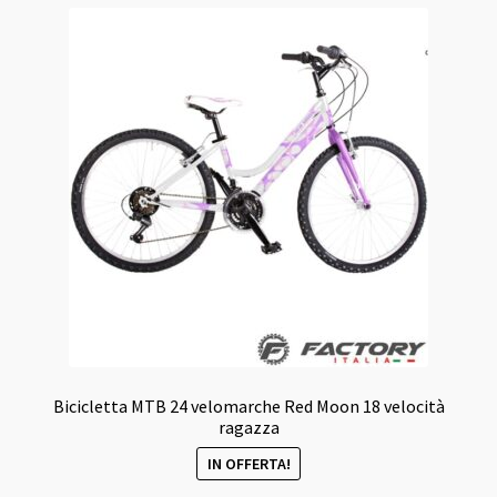
varianti.
Le
opzioni
possono
essere
scelte
nella
pagina
del
prodotto
Bicicletta MTB 24 velomarche Red Moon 18 velocità
ragazza
IN OFFERTA!