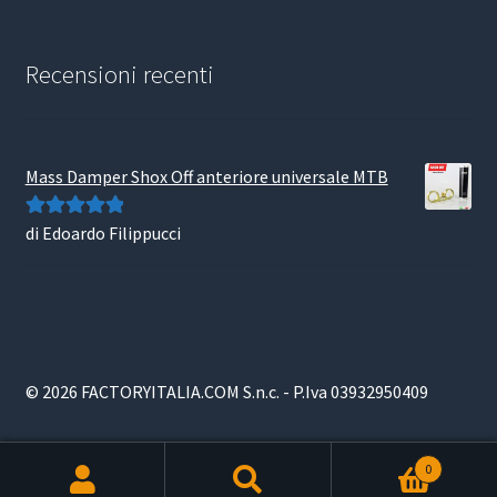
Recensioni recenti
Mass Damper Shox Off anteriore universale MTB
di Edoardo Filippucci
Valutato
5
su
5
© 2026 FACTORYITALIA.COM S.n.c. - P.Iva 03932950409
0
Products