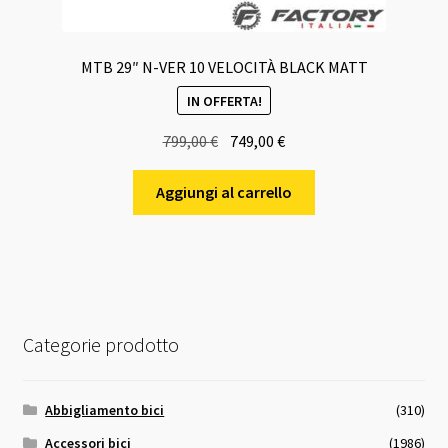
MTB 29″ N-VER 10 VELOCITÀ BLACK MATT
IN OFFERTA!
Il
Il
799,00
€
749,00
€
prezzo
prezzo
originale
attuale
Aggiungi al carrello
era:
è:
799,00 €.
749,00 €.
Categorie prodotto
Abbigliamento bici
(310)
Accessori bici
(1986)