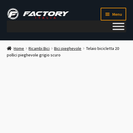
Vai
Vai
Menu
alla
al
navigazione
contenuto
Il mio account
Home
Ricambi Bici
Bici pieghevole
Telaio bicicletta 20
pollici pieghevole grigio scuro
Metodi di pagamento
Chi siamo
Contatti
Blog
Corso meccanico bici