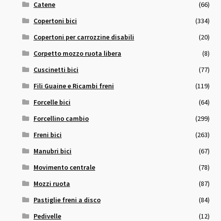
Catene
(66)
Copertoni bici
(334)
Copertoni per carrozzine disabili
(20)
Corpetto mozzo ruota libera
(8)
Cuscinetti bici
(77)
Fili Guaine e Ricambi freni
(119)
Forcelle bici
(64)
Forcellino cambio
(299)
Freni bici
(263)
Manubri bici
(67)
Movimento centrale
(78)
Mozzi ruota
(87)
Pastiglie freni a disco
(84)
Pedivelle
(12)