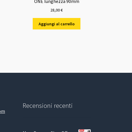
ONE lunghezza 90mm
28,00
€
Aggiungi al carrello
Recensioni recenti
com