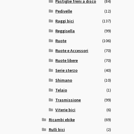
Pastiglie freni a disco
(84)
Pedivelle
(12)
Raggi bici
(137)
Reggisella
(99)
Ruote
(106)
Ruote e Accessori
(70)
Ruote libere
(70)
Serie sterzo
(40)
Shimano
(10)
Telaio
(1)
Trasmissione
(99)
Viterie bici
(6)
Ricambi ebike
(69)
Rulli bici
(2)