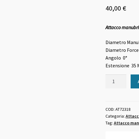
40,00
€
Attacco manub
Diametro Manu
Diametro Force
Angolo
0°
Estensione
35 
Attacco
manubrio
MTB
35mm
31.8mm
COD:
AT72318
Categoria:
Attacc
28.6mm
Tag:
Attacco man
quantità