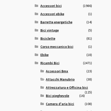
Accessori bici
(1986)
Accessori ebike
(1)
Barrette energetiche
(14)
Bici vintage
(5)
Biciclette
(81)
Corso meccanico bici
(1)
Ebike
(18)
Ricambi Bici
(2471)
Accessori Bmx
(23)
Attacchi Manubrio
(38)
Attrezzatura e Officina bici
(125)
Bici pieghevole
(16)
Camera d'aria bici
(108)