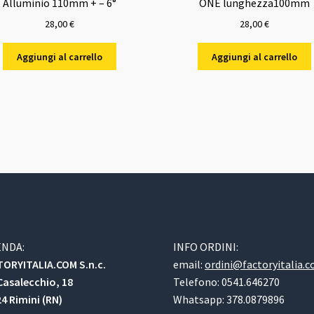
Alluminio 110mm + – 6°
ONE lunghezza100mm
28,00
€
28,00
€
Aggiungi al carrello
Aggiungi al carrello
ENDA:
INFO ORDINI:
ORYITALIA.COM S.n.c.
email:
ordini@factoryitalia.
Casalecchio, 18
Telefono: 0541.646270
4 Rimini (RN)
Whatsapp: 378.0879896