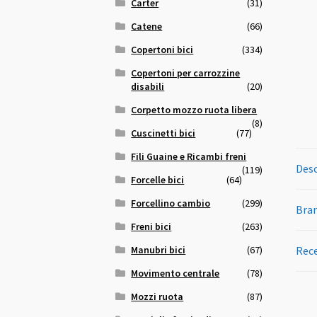
Carter
(31)
Catene
(66)
Copertoni bici
(334)
Copertoni per carrozzine
disabili
(20)
Corpetto mozzo ruota libera
(8)
Cuscinetti bici
(77)
Fili Guaine e Ricambi freni
Desc
(119)
Forcelle bici
(64)
Forcellino cambio
(299)
Bra
Freni bici
(263)
Manubri bici
(67)
Rece
Movimento centrale
(78)
Mozzi ruota
(87)