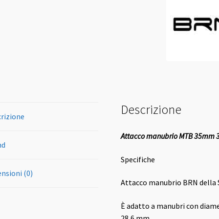
Descrizione
rizione
Attacco manubrio MTB 35mm
nd
Specifiche
nsioni (0)
Attacco manubrio BRN della S
È adatto a manubri con diame
28,6 mm