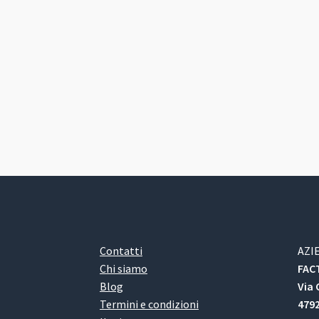
Contatti
AZI
Chi siamo
FACT
Blog
Via 
Termini e condizioni
4792