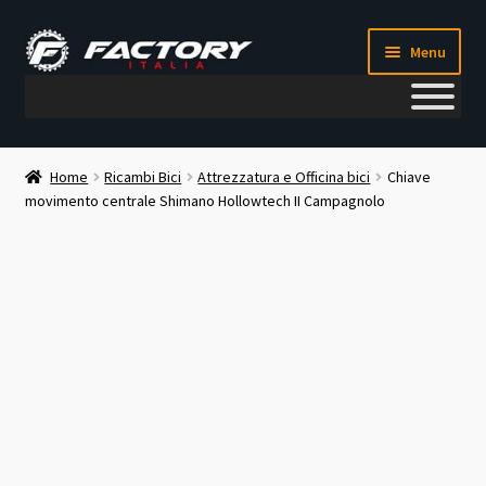
Vai
Vai
Menu
alla
al
navigazione
contenuto
Il mio account
Home
Ricambi Bici
Attrezzatura e Officina bici
Chiave
movimento centrale Shimano Hollowtech II Campagnolo
Metodi di pagamento
Chi siamo
Contatti
Blog
Corso meccanico bici