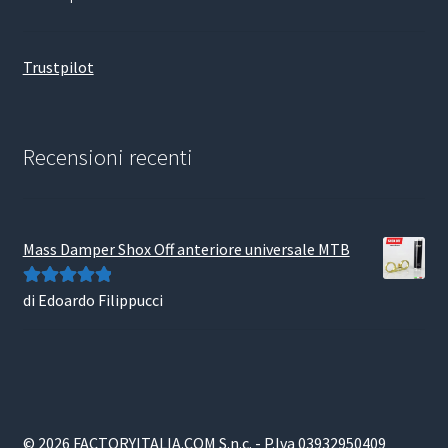
Trustpilot
Recensioni recenti
Mass Damper Shox Off anteriore universale MTB
di Edoardo Filippucci
Valutato
5
su
5
© 2026 FACTORYITALIA.COM S.n.c. - P.Iva 03932950409