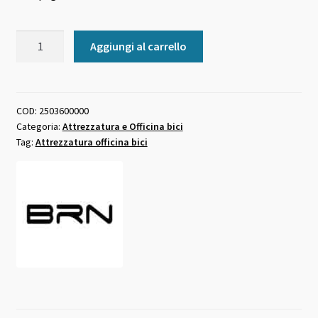
Chiave
Aggiungi al carrello
movimento
centrale
Shimano
Hollowtech
COD:
2503600000
Categoria:
Attrezzatura e Officina bici
II
Tag:
Attrezzatura officina bici
Campagnolo
quantità