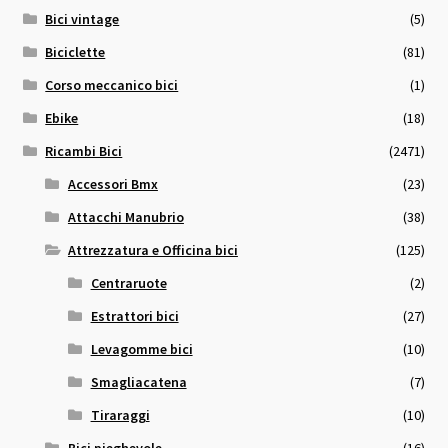
Bici vintage
(5)
Biciclette
(81)
Corso meccanico bici
(1)
Ebike
(18)
Ricambi Bici
(2471)
Accessori Bmx
(23)
Attacchi Manubrio
(38)
Attrezzatura e Officina bici
(125)
Centraruote
(2)
Estrattori bici
(27)
Levagomme bici
(10)
Smagliacatena
(7)
Tiraraggi
(10)