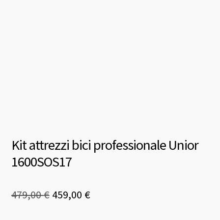
Kit attrezzi bici professionale Unior
1600SOS17
Il
Il
479,00
€
459,00
€
prezzo
prezzo