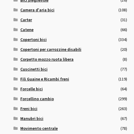
Camera d'aria bici
(108)
Carter
(31)
Catene
(66)
Copertoni bici
(334)
Copertoni per carrozzine disabili
(20)
Corpetto mozzo ruota libera
(8)
Cuscinetti bici
(77)
Fili Guaine e Ricambi freni
(119)
Forcelle bici
(64)
Forcellino cambio
(299)
Freni bici
(263)
Manubri bici
(67)
Movimento centrale
(78)