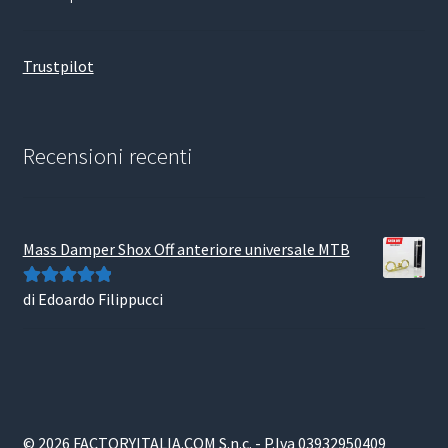
Trustpilot
Recensioni recenti
Mass Damper Shox Off anteriore universale MTB
di Edoardo Filippucci
Valutato
5
su
5
© 2026 FACTORYITALIA.COM S.n.c. - P.Iva 03932950409