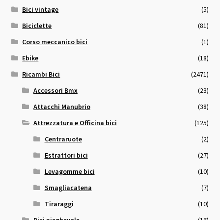
Bici vintage
(5)
Biciclette
(81)
Corso meccanico bici
(1)
Ebike
(18)
Ricambi Bici
(2471)
Accessori Bmx
(23)
Attacchi Manubrio
(38)
Attrezzatura e Officina bici
(125)
Centraruote
(2)
Estrattori bici
(27)
Levagomme bici
(10)
Smagliacatena
(7)
Tiraraggi
(10)
Bici pieghevole
(16)