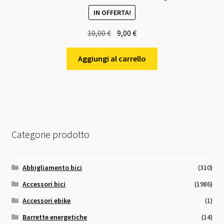
IN OFFERTA!
Il
Il
10,00
€
9,00
€
prezzo
prezzo
originale
attuale
Aggiungi al carrello
era:
è:
10,00 €.
9,00 €.
Categorie prodotto
Abbigliamento bici
(310)
Accessori bici
(1986)
Accessori ebike
(1)
Barrette energetiche
(14)