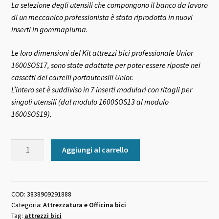
La selezione degli utensili che compongono il banco da lavoro
originale
attuale
di un meccanico professionista è stata riprodotta in nuovi
era:
è:
inserti in gommapiuma.
479,00 €.
459,00 €.
Le loro dimensioni del Kit attrezzi bici professionale Unior
1600SOS17, sono state adattate per poter essere riposte nei
cassetti dei carrelli portautensili Unior.
L’intero set è suddiviso in 7 inserti modulari con ritagli per
singoli utensili (dal modulo 1600SOS13 al modulo
1600SOS19).
Kit
Aggiungi al carrello
attrezzi
bici
professionale
Unior
COD:
3838909291888
Categoria:
Attrezzatura e Officina bici
1600SOS17
Tag:
attrezzi bici
quantità