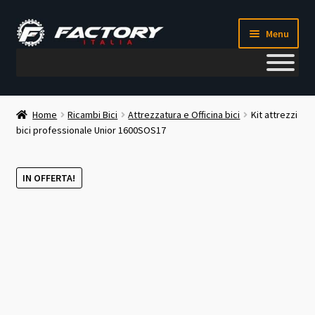
Vai
Vai
Menu
alla
al
navigazione
contenuto
Il mio account
Home
Ricambi Bici
Attrezzatura e Officina bici
Kit attrezzi
bici professionale Unior 1600SOS17
Metodi di pagamento
Chi siamo
IN OFFERTA!
Contatti
Blog
Corso meccanico bici