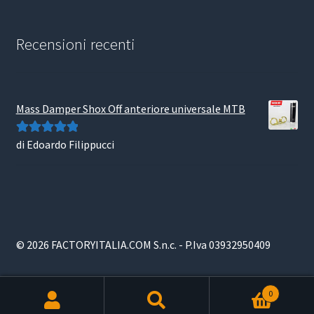
Recensioni recenti
Mass Damper Shox Off anteriore universale MTB
di Edoardo Filippucci
Valutato
5
su
5
© 2026 FACTORYITALIA.COM S.n.c. - P.Iva 03932950409
0
Products