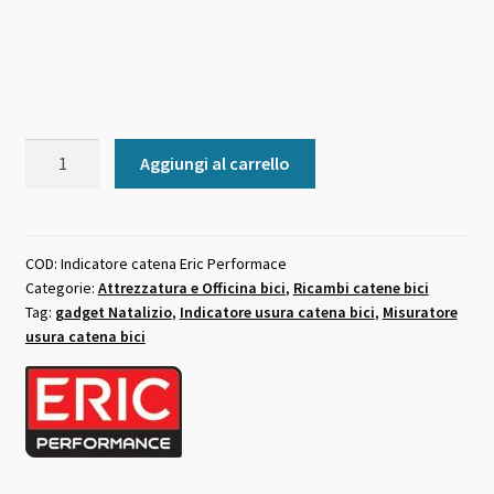
Misuratore
Aggiungi al carrello
usura
catena
bici
+
COD:
Indicatore catena Eric Performace
Categorie:
Attrezzatura e Officina bici
,
Ricambi catene bici
nome
Tag:
gadget Natalizio
,
Indicatore usura catena bici
,
Misuratore
personalizzato
usura catena bici
quantità