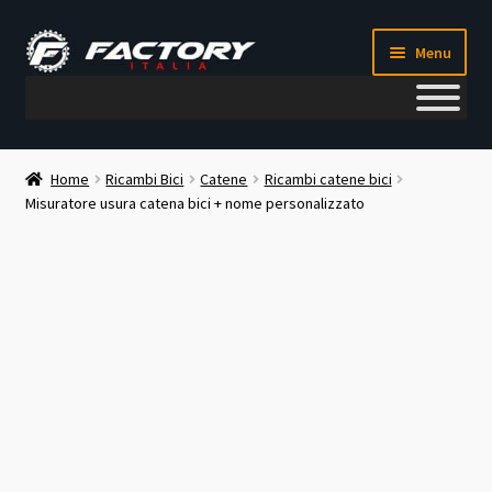
Vai
Vai
Menu
alla
al
navigazione
contenuto
Il mio account
Home
Ricambi Bici
Catene
Ricambi catene bici
Misuratore usura catena bici + nome personalizzato
Metodi di pagamento
Chi siamo
Contatti
Blog
Corso meccanico bici