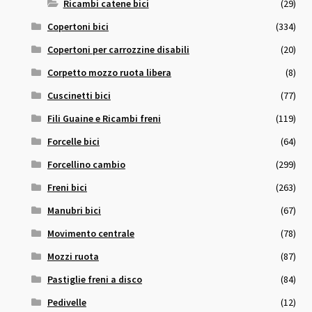
Ricambi catene bici
(29)
Copertoni bici
(334)
Copertoni per carrozzine disabili
(20)
Corpetto mozzo ruota libera
(8)
Cuscinetti bici
(77)
Fili Guaine e Ricambi freni
(119)
Forcelle bici
(64)
Forcellino cambio
(299)
Freni bici
(263)
Manubri bici
(67)
Movimento centrale
(78)
Mozzi ruota
(87)
Pastiglie freni a disco
(84)
Pedivelle
(12)