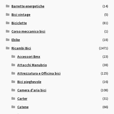
Barrette energetiche
(14)
Bici vintage
(5)
Biciclette
(81)
Corso meccanico bici
(1)
Ebike
(18)
Ricambi Bici
(2471)
Accessori Bmx
(23)
Attacchi Manubrio
(38)
Attrezzatura e Officina bici
(125)
Bici pieghevole
(16)
Camera d'aria bici
(108)
Carter
(31)
Catene
(66)