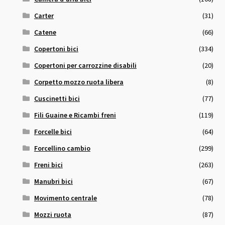
Carter
(31)
Catene
(66)
Copertoni bici
(334)
Copertoni per carrozzine disabili
(20)
Corpetto mozzo ruota libera
(8)
Cuscinetti bici
(77)
Fili Guaine e Ricambi freni
(119)
Forcelle bici
(64)
Forcellino cambio
(299)
Freni bici
(263)
Manubri bici
(67)
Movimento centrale
(78)
Mozzi ruota
(87)