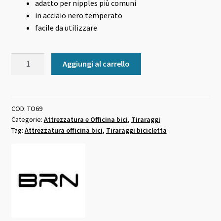
adatto per nipples più comuni
in acciaio nero temperato
facile da utilizzare
Tiraraggi
Aggiungi al carrello
6
posizioni
per
bici
COD:
TO69
Categorie:
Attrezzatura e Officina bici
,
Tiraraggi
quantità
Tag:
Attrezzatura officina bici
,
Tiraraggi bicicletta