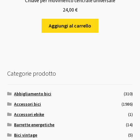
Chiave per movimento centrale universale
24,00
€
Aggiungi al carrello
Categorie prodotto
Abbigliamento bici
(310)
Accessori bici
(1986)
Accessori ebike
(1)
Barrette energetiche
(14)
Bici vintage
(5)