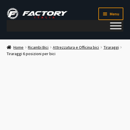
Vai
Vai
Menu
alla
al
navigazione
contenuto
Il mio account
Home
Ricambi Bici
Attrezzatura e Officina bici
Tiraraggi
Tiraraggi 6 posizioni per bici
Metodi di pagamento
Chi siamo
Contatti
Blog
Corso meccanico bici