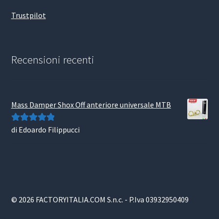
Trustpilot
Recensioni recenti
Mass Damper Shox Off anteriore universale MTB
di Edoardo Filippucci
Valutato
5
su
5
© 2026 FACTORYITALIA.COM S.n.c. - P.Iva 03932950409