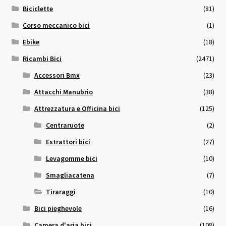
Biciclette
(81)
Corso meccanico bici
(1)
Ebike
(18)
Ricambi Bici
(2471)
Accessori Bmx
(23)
Attacchi Manubrio
(38)
Attrezzatura e Officina bici
(125)
Centraruote
(2)
Estrattori bici
(27)
Levagomme bici
(10)
Smagliacatena
(7)
Tiraraggi
(10)
Bici pieghevole
(16)
Camera d'aria bici
(108)