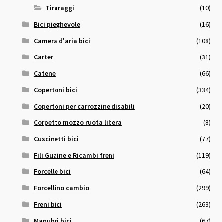
Tiraraggi
(10)
Bici pieghevole
(16)
Camera d'aria bici
(108)
Carter
(31)
Catene
(66)
Copertoni bici
(334)
Copertoni per carrozzine disabili
(20)
Corpetto mozzo ruota libera
(8)
Cuscinetti bici
(77)
Fili Guaine e Ricambi freni
(119)
Forcelle bici
(64)
Forcellino cambio
(299)
Freni bici
(263)
Manubri bici
(67)