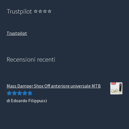
Trustpilot ⭐⭐⭐⭐
Trustpilot
Recensioni recenti
Mass Damper Shox Off anteriore universale MTB
di Edoardo Filippucci
Valutato
5
su
5