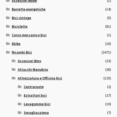
Accessori ebike
(1)
Barrette energetiche
(14)
Bici vintage
(5)
Biciclette
(81)
Corso meccanico bici
(1)
Ebike
(18)
Ricambi Bici
(2471)
Accessori Bmx
(23)
Attacchi Manubrio
(38)
Attrezzatura e Officina bici
(125)
Centraruote
(2)
Estrattori bici
(27)
Levagomme bici
(10)
Smagliacatena
(7)