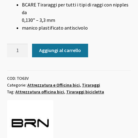
BCARE Tiraraggi per tutti i tipi di raggi con nipples
da
0,130” – 3,3 mm
manico plastificato antiscivolo
Tiraraggi
Aggiungi al carrello
bici
a
una
posizione
COD:
TO63V
Categorie:
Attrezzatura e Officina bici
,
Tiraraggi
3.3
Tag:
Attrezzatura officina bici
,
Tiraraggi bicicletta
mm
quantità