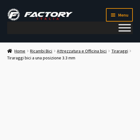
Vai
Vai
Menu
alla
al
navigazione
contenuto
Il mio account
Home
Ricambi Bici
Attrezzatura e Officina bici
Tiraraggi
Tiraraggi bici a una posizione 3.3 mm
Metodi di pagamento
Chi siamo
Contatti
Blog
Corso meccanico bici