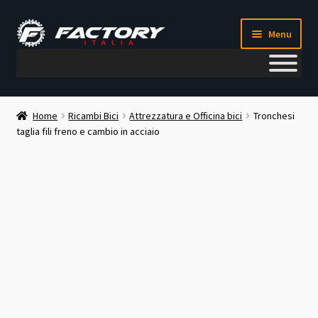
Vai
Vai
Menu
alla
al
navigazione
contenuto
Il mio account
Home
Ricambi Bici
Attrezzatura e Officina bici
Tronchesi
taglia fili freno e cambio in acciaio
Metodi di pagamento
Chi siamo
Contatti
Blog
Corso meccanico bici