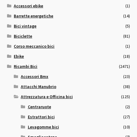
Accessori ebike
(1)
Barrette energetiche
(14)
Bici vintage
(5)
Biciclette
(81)
Corso meccanico bici
(1)
Ebike
(18)
Ricambi Bici
(2471)
Accessori Bmx
(23)
Attacchi Manubrio
(38)
Attrezzatura e Officina bici
(125)
Centraruote
(2)
Estrattori bici
(27)
Levagomme bici
(10)
Smagliacatena
(7)