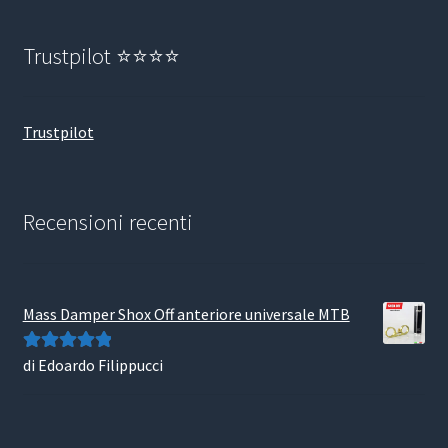
Trustpilot ⭐⭐⭐⭐
Trustpilot
Recensioni recenti
Mass Damper Shox Off anteriore universale MTB
di Edoardo Filippucci
Valutato
5
su
5