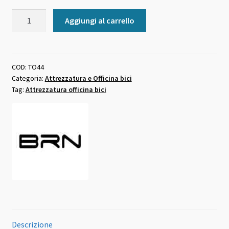
Tronchesi
Aggiungi al carrello
taglia
fili
freno
e
COD:
TO44
Categoria:
Attrezzatura e Officina bici
cambio
Tag:
Attrezzatura officina bici
in
acciaio
quantità
Descrizione