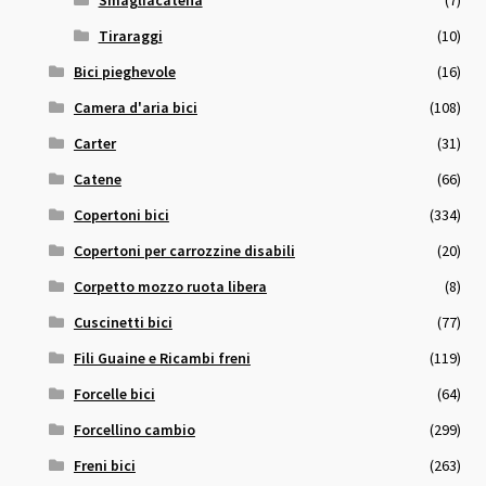
Tiraraggi
(10)
Bici pieghevole
(16)
Camera d'aria bici
(108)
Carter
(31)
Catene
(66)
Copertoni bici
(334)
Copertoni per carrozzine disabili
(20)
Corpetto mozzo ruota libera
(8)
Cuscinetti bici
(77)
Fili Guaine e Ricambi freni
(119)
Forcelle bici
(64)
Forcellino cambio
(299)
Freni bici
(263)